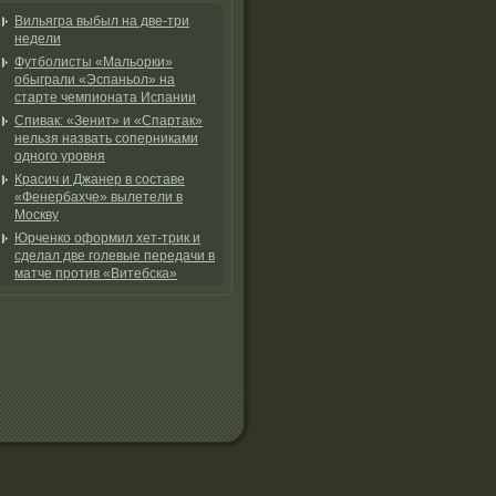
Вильягра выбыл на две-три
недели
Футболисты «Мальорки»
обыграли «Эспаньол» на
старте чемпионата Испании
Спивак: «Зенит» и «Спартак»
нельзя назвать соперниками
одного уровня
Красич и Джанер в составе
«Фенербахче» вылетели в
Москву
Юрченко оформил хет-трик и
сделал две голевые передачи в
матче против «Витебска»