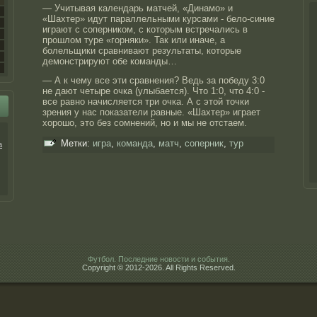
— Учитывая календарь матчей, «Динамо» и
«Шахтер» идут параллельными курсами - бело-синие
играют с соперником, с которым встречались в
прошлом туре «горняки». Так или иначе, а
болельщики сравнивают результаты, которые
демонстрируют обе команды…
— А к чему все эти сравнения? Ведь за победу 3:0
не дают четыре очка (улыбается). Что 1:0, что 4:0 -
все равно начисляется три очка. А с этой точки
зрения у нас показатели равные. «Шахтер» играет
хорошо, это без сомнений, но и мы не отстаем.
Метки:
игра
,
команда
,
матч
,
соперник
,
тур
а
Футбол. Последние новости и события.
Copyright © 2012-2026. All Rights Reserved.