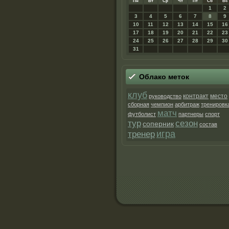
Пн
Вт
Ср
Чт
Пт
Сб
Вс
1
2
3
4
5
6
7
8
9
10
11
12
13
14
15
16
17
18
19
20
21
22
23
24
25
26
27
28
29
30
31
Облако метοк
клуб
контракт
место
руководство
сборная
чемпион
арбитраж
тренировк
матч
футболист
партнеры
спорт
тур
сезон
соперник
состав
игра
тренер