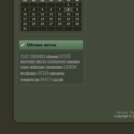
Пн
Вт
Ср
Чт
Пт
Сб
Вс
1
2
3
4
5
6
7
8
9
10
11
12
13
14
15
16
17
18
19
20
21
22
23
24
25
26
27
28
29
30
31
Облако меток
клуб
тур
тренер
сборная
соперник
контракт
место
чемпион
сезон
спорт
арбитраж
тренировка
игра
футболист
партнеры
матч
руководство
состав
Футбол. По
Copyright © 2