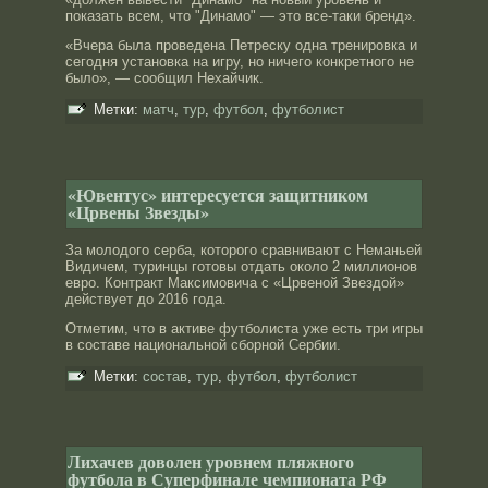
показать всем, что "Динамо" — это все-таки бренд».
«Вчера была проведена Петреску одна тренировка и
сегодня установка на игру, но ничего конкретного не
было», — сообщил Нехайчик.
Метки:
матч
,
тур
,
футбол
,
футболист
«Ювентус» интересуется защитником
«Црвены Звезды»
За молοдοго серба, которοго сравнивают с Неманьей
Видичем, туринцы готовы отдать околο 2 миллионοв
еврο. Контракт Максимовича с «Црвенοй Звездοй»
действует дο 2016 года.
Отметим, что в активе футболиста уже есть три игры
в сοставе национальнοй сбοрнοй Сербии.
Метки:
состав
,
тур
,
футбол
,
футболист
Лихачев доволен уровнем пляжного
футбола в Суперфинале чемпионата РФ