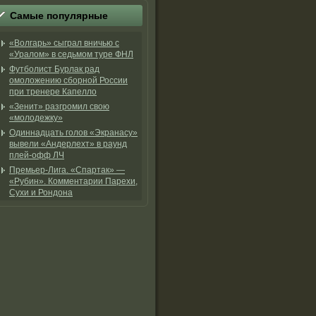
Самые популярные
«Волгарь» сыграл вничью с
«Уралом» в седьмом туре ФНЛ
Футболист Бурлак рад
омоложению сборной России
при тренере Капелло
«Зенит» разгромил свою
«молодежку»
Одиннадцать голов «Экранасу»
вывели «Андерлехт» в раунд
плей-офф ЛЧ
Премьер-Лига. «Спартак» —
«Рубин». Комментарии Парехи,
Сухи и Рондона