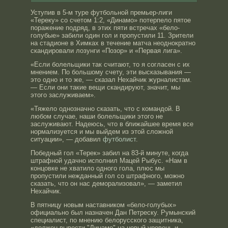
Уступив в 5-м туре футбольной премьер-лиги
«Тереку» со счетом 1:2, «Динамо» потерпело пятое
поражение подряд, в этих пяти встречах «бело-
голубые» забили один гол и пропустили 11. Зрители
на стадионе в Химках в течение матча неоднократно
скандировали лозунги «Позор» и «Первая лига».
«Если болельщики так считают, то я согласен с их
мнением. По большому счету, эти высказывания —
это одно и то же, — сказал Нехайчик журналистам.
— Если они такие вещи скандируют, значит, мы
этого заслуживаем».
«Тяжело однозначно сказать, что с командой. В
любом случае, наши болельщики этого не
заслуживают. Надеюсь, что в ближайшее время все
нормализуется и мы выйдем из этой сложной
ситуации», — добавил
футболист
.
Победный гол «Терек» забил на 83-й минуте, когда
штрафной удачно исполнил Мацей Рыбус. «Нам в
концовке не хватило одного гола, плюс мы
пропустили нежданный гол со штрафного, можно
сказать, что он нас деморализовал», — заметил
Нехайчик.
В пятницу новым наставником «бело-голубых»
официально был назначен Дан Петреску. Румынский
специалист, по мнению белорусского защитника,
«должен вывести "Динамо" на новый уровень и