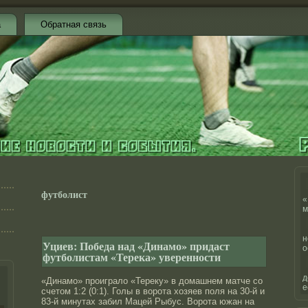
а
Обратная связь
футболист
«
м
н
Уциев: Победа над «Динамо» придаст
о
футболистам «Терека» уверенности
д
«Динамо» проиграло «Тереку» в домашнем матче со
е
счетом 1:2 (0:1). Голы в ворота хозяев поля на 30-й и
83-й минутах забил Мацей Рыбус. Ворота южан на