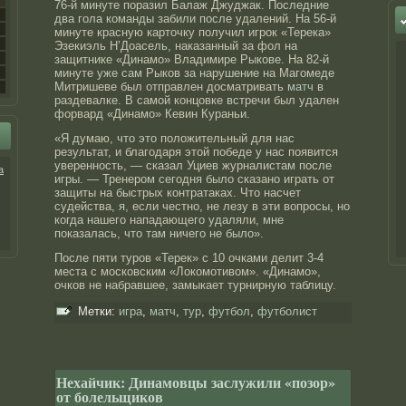
76-й минуте поразил Балаж Джуджак. Последние
два гола команды забили после удалений. На 56-й
минуте красную карточку получил игрок «Терека»
Эзекиэль Н’Доасель, наказанный за фол на
защитнике «Динамо» Владимире Рыкове. На 82-й
минуте уже сам Рыков за нарушение на Магомеде
Митришеве был отправлен досматривать
матч
в
раздевалке. В самой концовке встречи был удален
форвард «Динамо» Кевин Кураньи.
«Я думаю, что это положительный для нас
результат, и благодаря этой победе у нас появится
уверенность, — сказал Уциев журналистам после
а
игры. — Тренером сегодня было сказано играть от
защиты на быстрых контратаках. Что насчет
судейства, я, если честно, не лезу в эти вопросы, но
когда нашего нападающего удаляли, мне
показалась, что там ничего не было».
После пяти туров «Терек» с 10 очками делит 3-4
места с московским «Локомотивом». «Динамо»,
очков не набравшее, замыкает турнирную таблицу.
Метки:
игра
,
матч
,
тур
,
футбол
,
футболист
Нехайчик: Динамовцы заслужили «позор»
от болельщиков