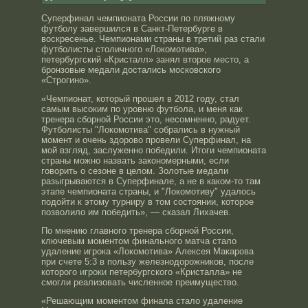
Суперфинал чемпионата России по пляжному
футболу завершился в Санкт-Петербурге в
воскресенье. Чемпионами страны в третий раз стали
футболисты столичного «Локомотива»,
петербургский «Кристалл» занял второе
место
, а
бронзовые медали достались московского
«Строгино».
«Чемпионат, который прошел в 2012 году, стал
самым высоким по уровню футбола, и меня как
тренера сборной России это, несомненно, радует.
Футболисты "Локомотива" собрались в нужный
момент и очень здорово провели Суперфинал, на
мой взгляд, заслуженно победили. Итоги чемпионата
страны можно назвать закономерными, если
говорить о сезоне в целом. Золотые медали
разыгрываются в Суперфинале, а не в каком-то там
этапе чемпионата страны, и "Локомотиву" удалось
подойти к этому турниру в том состоянии, которое
позволило им победить», — сказал Лихачев.
По мнению главного тренера сборной России,
ключевым моментом финального матча стало
удаление игрока «Локомотива» Алексея Макарова
при счете 5:3 в пользу железнодорожников, после
которого
игроки
петербургского «Кристалла» не
смогли реализовать численное преимущество.
«Решающим моментом финала стало удаление