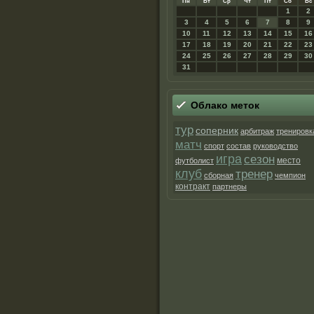
Пн
Вт
Ср
Чт
Пт
Сб
Вс
1
2
3
4
5
6
7
8
9
10
11
12
13
14
15
16
17
18
19
20
21
22
23
24
25
26
27
28
29
30
31
Облако меток
тур
соперник
арбитраж
тренировк
матч
спорт
состав
руководство
игра
сезон
место
футболист
клуб
тренер
сборная
чемпион
контракт
партнеры