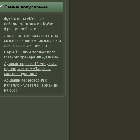
Самые популярные
Футболисты «Монако» с
победы стартовали в Кубке
французской лиги
Джеррард: ещё могу играть на
своей позиции в «Ливерпуле» и
действовать динамично
Сергей Силкин покинул пост
главного тренера ФК «Динамо»
Лужный: первые 10 минут мы
играли, а потом «Таврию»
словно подменили
Аршавин переговорил с
Капелло и улетел в Германию
на сбор