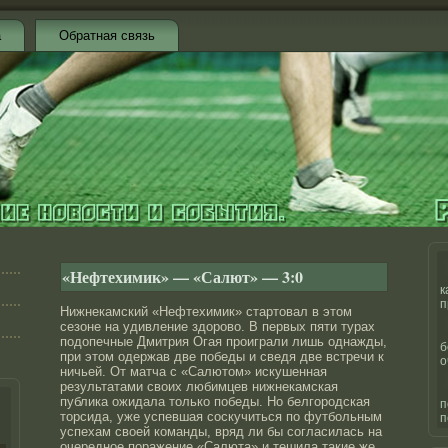
а
Обратная связь
«Нефтехимик» — «Салют» — 3:0
к
п
Нижнекамский «Нефтехимик» стартовал в этом
сезоне на удивление здорово. В первых пяти турах
подопечные Дмитрия Огая проиграли лишь однажды,
б
при этом одержав две победы и сведя две встречи к
о
ничьей. От матча с «Салютом» искушенная
результатами своих любимцев нижнекамская
публика ожидала только победы. Но белгородская
п
торсида, уже успевшая соскучиться по футбольным
п
успехам своей команды, вряд ли бы согласилась на
очередное поражение «Салюта» и тешила такие же