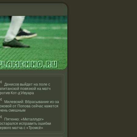
Денисов выйдет на поле с
апитанской повязкой на матч
ротив Кот-д’Ивуара
Милевский: Вбрасывание из-за
оковой от Попова сейчас кажется
чень смешным
Пятенко: «Металлург»
остарался исправить ошибки
ервого матча с «Тромсё»