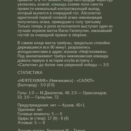
увлеклись атакой,
команда
хозяев поля смогла
провести кинжальный контратакующий выпад,
который вылился в очередной гол. Абсолютно
идентичной первой голевой атаке нижнекамцев
получилась атака, приведшая к голу третьему.
Только теперь в роли исполнителя выступил один из
лучших игроков матча Вагиз Галилулин, наказавший
гостей за очередной провал в обороне.
В самом конце матча трибуны, предельно спокойно
державшиеся все 90 минут, разразились
аплодисментами в адрес игроков «Нефтехимика».
Под аккомпанемент трибун нижнекамская команда
довела первую в истории клуба встречу с
«Салютом» до более чем уверенной победы — 3:0.
СТАТИСТИКА
«НЕФТЕХИМИК» (Нижнекамск) - «САЛЮТ»
(Белгород) - 3:0 (0:0)
Голы: 1:0 — М.Джалилов, 49; 2:0 — Оразсахедов,
53; 3:0 — Галиулин, 72.
Предупреждения: нет — Кушов, 45+1.
Удаления: нет
Голевые моменты: 5 — 0
Удары (в створ): 17 (8) - 8 (4)
Угловые: 5 — 9
Лучшие
игроки
: Джалилов М. - Ткачук