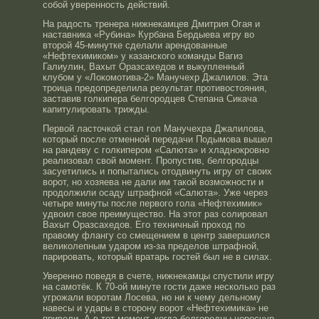
собой уверенность действий.
На радость тренера нижнекамцев Дмитрия Огая и
наставника «Рубина» Курбана Бердыева игру во
второй 45-минутке сделали арендованные
«Нефтехимиком» у казанского команды Вагиз
Галиулин, Вахыт Оразсахедов и выкупленный
клубом у «Локомотива-2» Манучехр Джалилов. Эта
троица предопределила результат противостояния,
заставив голкипера белгородцев Степана Сикача
капитулировать трижды.
Первой ласточкой стал гол Манучехра Джалилова,
который после отменной передачи Подымова вышел
на рандеву с голкипером «Салюта» и хладнокровно
реализовал свой момент. Пропустив, белгородцы
засуетились и попытались отодвинуть игру от своих
ворот, но хозяева не дали им такой возможности и
продолжили осаду штрафной «Салюта». Уже через
четыре минуты после первого гола «Нефтехимик»
удвоил свое преимущество. На этот раз солировал
Вахыт Оразсахедов. Его техничный проход по
правому флангу со смещением в центр завершился
великолепным ударом из-за пределов штрафной,
парировать, который вратарь гостей был не в силах.
Уверенно поведя в счете, нижнекамцы спустили игру
на самотёк. К 70-ой минуте гости даже несколько раз
угрожали воротам Лосева, но ни к чему дельному
навесы и удары в сторону ворот «Нефтехимика» не
привели. А в тот момент, когда белгородцы чересчур