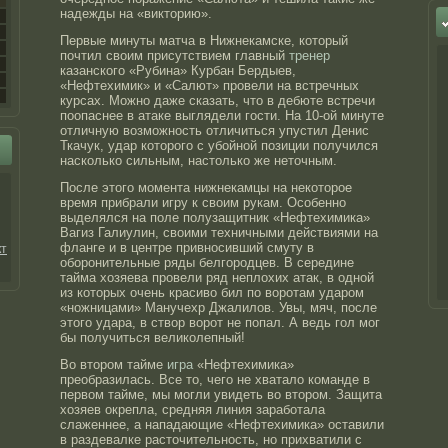
надежды на «викторию».
Первые минуты матча в Нижнекамске, который
почтил своим присутствием главный
тренер
казанского «Рубина» Курбан Бердыев,
«Нефтехимик» и «Салют» провели на встречных
курсах. Можно даже сказать, что в дебюте встречи
поопаснее в атаке выглядели гости. На 10-ой минуте
отличную возможность отличиться упустил Денис
Ткачук, удар которого с убойной позиции получился
насколько сильным, настолько же неточным.
После этого момента нижнекамцы на некоторое
время прибрали игру к своим рукам. Особенно
выделялся на поле полузащитник «Нефтехимика»
Вагиз Галиулин, своими техничными действиями на
фланге и в центре привносивший смуту в
кт
оборонительные ряды белгородцев. В середине
тайма хозяева провели ряд неплохих атак, в одной
из которых очень красиво бил по воротам ударом
«ножницами» Манучехр Джалилов. Увы, мяч, после
этого удара, в створ ворот не попал. А ведь гол мог
бы получиться великолепный!
Во втором тайме
игра
«Нефтехимика»
преобразилась. Все то, чего не хватало команде в
первом тайме, мы могли увидеть во втором. Защита
хозяев окрепла, средняя линия заработала
слаженнее, а нападающие «Нефтехимика» оставили
в раздевалке расточительность, но прихватили с