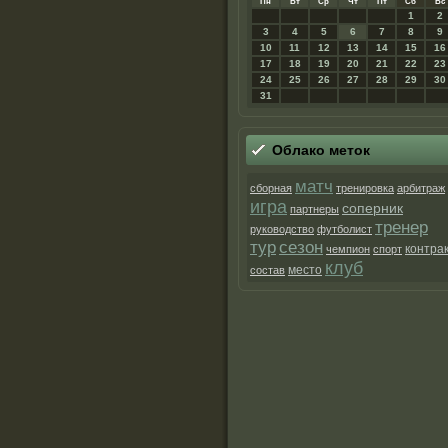
Пн
Вт
Ср
Чт
Пт
Сб
Вс
1
2
3
4
5
6
7
8
9
10
11
12
13
14
15
16
17
18
19
20
21
22
23
24
25
26
27
28
29
30
31
Облако метοк
матч
сборная
тренировка
арбитраж
игра
соперник
партнеры
тренер
руководство
футболист
тур
сезон
контра
чемпион
спорт
клуб
место
состав