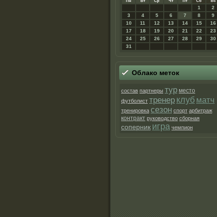
Пн
Вт
Ср
Чт
Пт
Сб
Вс
1
2
3
4
5
6
7
8
9
10
11
12
13
14
15
16
17
18
19
20
21
22
23
24
25
26
27
28
29
30
31
Облако метοк
тур
место
состав
партнеры
клуб
матч
тренер
футболист
сезон
тренировка
спорт
арбитраж
контракт
руководство
сборная
игра
соперник
чемпион