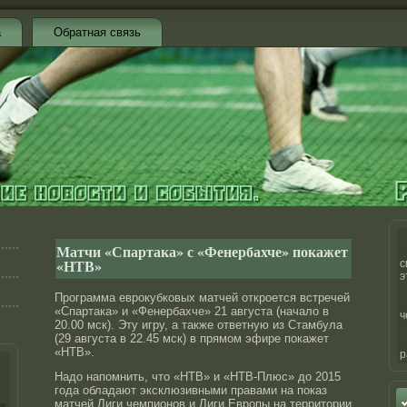
а
Обратная связь
Матчи «Спартака» с «Фенербахче» покажет
«НТВ»
с
э
Программа еврокубковых матчей откроется встречей
«Спартака» и «Фенербахче» 21 августа (начало в
ч
20.00 мск). Эту игру, а также ответную из Стамбула
(29 августа в 22.45 мск) в прямом эфире покажет
«НТВ».
р
Надо напомнить, что «НТВ» и «НТВ-Плюс» до 2015
года обладают эксклюзивными правами на показ
матчей Лиги чемпионов и Лиги Европы на территории