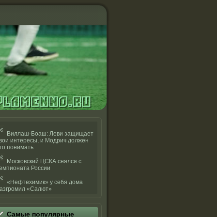
Виллаш-Боаш: Леви защищает
вои интересы, и Модрич должен
то понимать
Московский ЦСКА снялся с
емпионата России
«Нефтехимик» у себя дома
азгромил «Салют»
Самые популярные