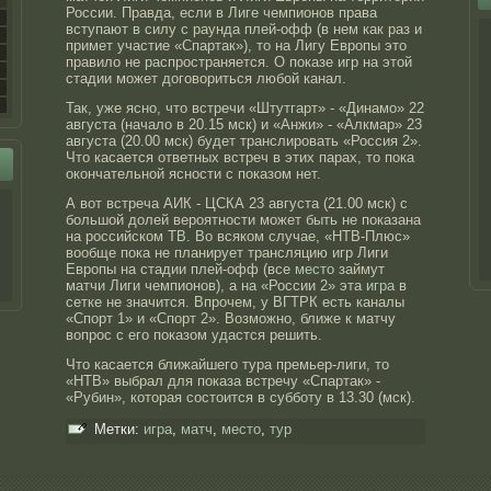
России. Правда, если в Лиге чемпионов права
вступают в силу с раунда плей-офф (в нем как раз и
примет участие «Спартак»), то на Лигу Европы это
правило не распространяется. О показе игр на этой
стадии может договориться любой канал.
Так, уже ясно, что встречи «Штутгарт» - «Динамо» 22
августа (начало в 20.15 мск) и «Анжи» - «Алкмар» 23
августа (20.00 мск) будет транслировать «Россия 2».
Что касается ответных встреч в этих парах, то пока
окончательной ясности с показом нет.
А вот встреча АИК - ЦСКА 23 августа (21.00 мск) с
большой долей вероятности может быть не показана
на российском ТВ. Во всяком случае, «НТВ-Плюс»
вообще пока не планирует трансляцию игр Лиги
Европы на стадии плей-офф (все
место
займут
матчи Лиги чемпионов), а на «России 2» эта
игра
в
сетке не значится. Впрочем, у ВГТРК есть каналы
«Спорт 1» и «Спорт 2». Возможно, ближе к матчу
вопрос с его показом удастся решить.
Что касается ближайшего тура премьер-лиги, то
«НТВ» выбрал для показа встречу «Спартак» -
«Рубин», которая состоится в субботу в 13.30 (мск).
Метки:
игра
,
матч
,
место
,
тур