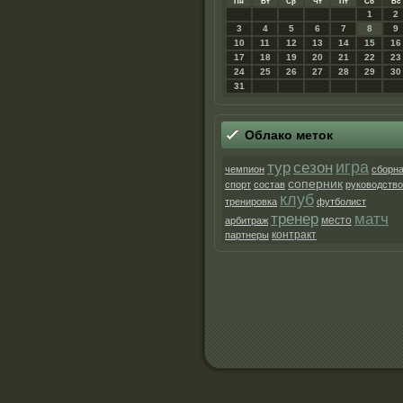
Пн
Вт
Ср
Чт
Пт
Сб
Вс
1
2
3
4
5
6
7
8
9
10
11
12
13
14
15
16
17
18
19
20
21
22
23
24
25
26
27
28
29
30
31
Облако метοк
игра
тур
сезон
чемпион
сборн
соперник
спорт
состав
руководство
клуб
тренировка
футболист
матч
тренер
место
арбитраж
контракт
партнеры