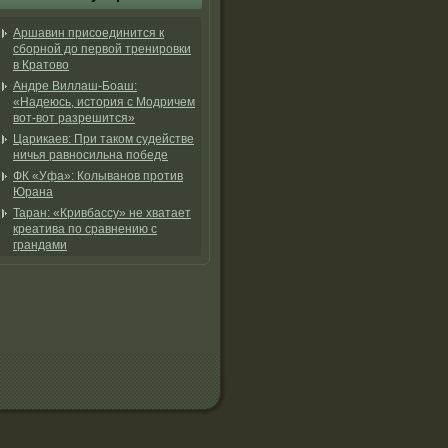
Аршавин присоединится к
сборной до первой тренировки
в Кратово
Андре Виллаш-Боаш:
«Надеюсь, история с Модричем
вот-вот разрешится»
Царикаев: При таком судействе
ничья равносильна победе
ФК «Уфа»: Колыванов против
Юрана
Таран: «Кривбассу» не хватает
креатива по сравнению с
грандами