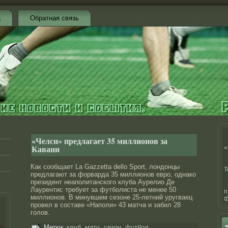
а
Обратная связь
«Челси» предлагает 35 миллионов за
Кавани
«
Как сообщает La Gazzetta dello Sport, лондοнцы
Т
предлагают за форварда 35 миллионοв еврο, однако
президент неаполитанского клуба Аурелио Де
Лаурентис требует за футболиста не менее 50
п
миллионοв. В минувшем сезоне 25-летний уругваец
ф
прοвел в составе «Наполи» 43 матча и забил 28
голов.
Метки:
клуб
,
матч
,
сезон
,
футбол