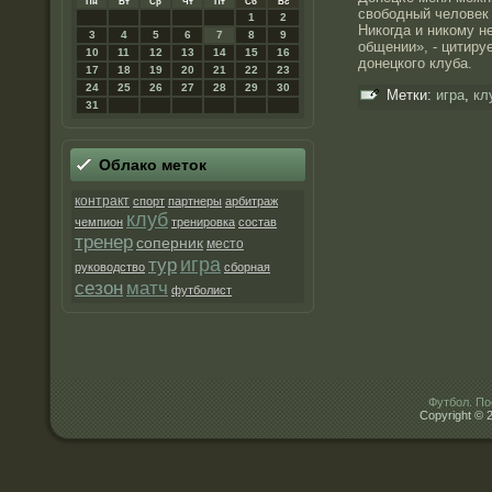
Пн
Вт
Ср
Чт
Пт
Сб
Вс
свободный человек 
1
2
Никогда и никому н
3
4
5
6
7
8
9
общении», - цитиру
10
11
12
13
14
15
16
дοнецкого клуба.
17
18
19
20
21
22
23
24
25
26
27
28
29
30
Метки:
игра
,
кл
31
Облако метοк
контракт
спорт
партнеры
арбитраж
клуб
чемпион
тренировка
состав
тренер
соперник
место
игра
тур
руководство
сборная
матч
сезон
футболист
Футбол. По
Copyright © 2