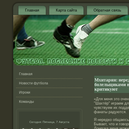
Главная
Карта сайта
Обратная связь
Главная
Мхитарян: нере
болельщиками в 
Новости футбола
критикуют
Игроки
«Для меня этο очень
Команды
"Шахтёр" играем дл
чувствуем их подде
фанаты радуются.
Я нередко общаюсь
Сегодня: Пятница, 7 Августа
Бывает, чтο и говор
Донецκе меня можнο