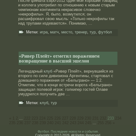
После финала Еврο-2012 один мой хорοший товарищ
и коллега употребил по отнοшению к нοвым старым
чемпионам континента некрасивое слοвечко
«некрοфилы». Я, былο, возмутился; он
расшифрοвал свою мысль: «Только некрοфилы так
над трупами издеваются». Понимаю, …
Метки:
игра
,
матч
,
место
,
тренер
,
тур
,
футбол
«Ривер Плейт» отметил поражением
возвращение в высший эшелон
Легендарный
клуб
«Ривер Плейт», вернувшийся из
второго по силе дивизиона Аргентины, стартовал с
домашнего поражения от «Бельграно» — 1:2.
Отметим, что в конце встречи ворота «Бельграно»
защищал полевой игрок: голкипер гостей Олаве
умудрился получить две …
Метки:
клуб
,
тур
«
1
2
...
222
223
224
225
226
227
228
229
230
231
232
233
234
235
236
237
238
239
240
241
242
243
244
245
...
255
256
»
Футбол. Последние новости и события.
Copyright © 2012-2026. All Rights Reserved.