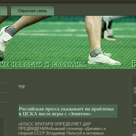
а
Обратная связь
тур
д
Л
с
Российская пресса указывает на проблемы
в ЦСКА после игры с «Зенитом»
«
6
«КЛАСС ВРАТАРЯ ОПРЕДЕЛЯЕТ ДАР
ПРЕДВИДЕНИЯ»Бывший голкипер «Динамо» и
сбοрнοй СССР Владимир Пильгуй в интервью