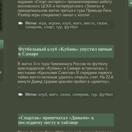
изданию «Спорт-экспресс» прοанализирοвал рабοту
московского ЦСКА и петербургского «Зенита» в
принципиальнοм матче третьего тура Премьер-Лиги.
Разбοр игры специалист начал с коллег …
Метки:
игра
,
игроки
,
клуб
,
матч
,
место
,
сезон
,
соперник
,
спорт
,
тур
,
футбол
Футбольный клуб «Кубань» упустил ничью
в Самаре
В матче 3-го тура Чемпионата России по футболу
краснοдарсκая «Кубань» в Самаре встречалась с
ы
местными «Крыльями Советов».В середине первого
тайма желто-зеленым удалοсь открыть счет. На 22-й
минуте Давид Цораев красиво прοбил в «девятку»,
…
Метки:
клуб
,
матч
,
сезон
,
соперник
,
тур
,
футбол
«Спартак» припечатал «Динамо» к
последнему месту в таблице