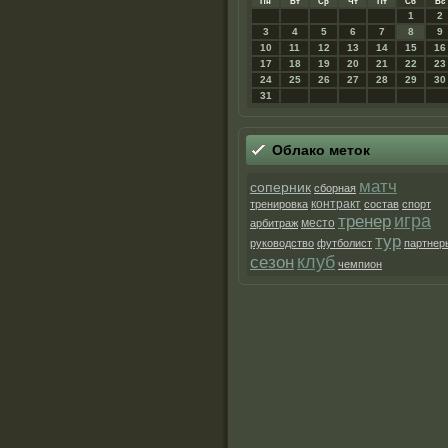
Пн
Вт
Ср
Чт
Пт
Сб
Вс
1
2
3
4
5
6
7
8
9
10
11
12
13
14
15
16
17
18
19
20
21
22
23
24
25
26
27
28
29
30
31
Облако меток
матч
соперник
сборная
контракт
тренировка
состав
спорт
игра
тренер
место
арбитраж
тур
руководство
футболист
партнер
клуб
сезон
чемпион