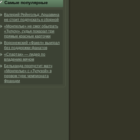
Самые популярные
Валерий Рейнгольд: Аршавина
не стоит подпускать к сборной
«Монпелье» не смог обыграть
«Тулузу», судья показал три
прямые красные карточки
Воронежский «Факел» выиграл
без поддержки фанатов
«Спартак» — лидер по
владению мячом
Бельханда пропустит матч
«Монпелье» с «Тулузой» в
первом туре чемпионата
Франции