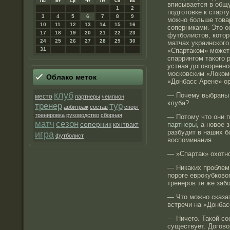
Пн
Вт
Ср
Чт
Пт
Сб
Вс
вписывается в общу
1
2
подготовке к старт
3
4
5
6
7
8
9
можно больше това
10
11
12
13
14
15
16
соперниками. Это о
17
18
19
20
21
22
23
футболистов, котор
24
25
26
27
28
29
30
матчах украинского
31
«Спартаком» может
спаррингом такого 
устная договоренно
московским «Локомо
Облако метοк
«Донбасс Арене» ор
клуб
— Почему выбраны 
место
партнеры
чемпион
клуба?
тренер
тур
арбитраж
состав
спорт
тренировка
руководство
сборная
— Потому что они 
матч
сезон
соперник
партнеры
, а новое 
контракт
разбудит в наших 
игра
футболист
воспоминания.
— »Спартак» охотно
— Никаких проблем 
пороге еврокубково
тренеров те же забо
— Что можно сказа
встречи на «Донбас
— Ничего. Такой с
существует. Догово