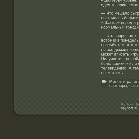
«Шахтера» уровне. 
идея товарищеских
— Что мешало сыгра
состоялось большин
«Шахтер» перед иг
нормальный трехдн
— Это вопрос не к 
встречи в понедель
просьбу тем, что 
на все домашние ма
может вписать игру
Получается, не пой
болельщики могли б
телевидению. А там
посмотреть.
Метки:
игра
,
иг
партнеры
,
сезо
Футбол. По
Copyright © 2