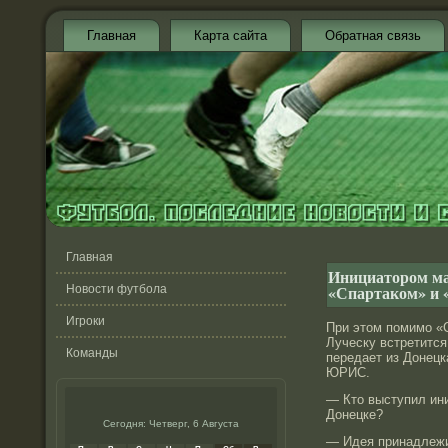
Главная
Карта сайта
Обратная связь
Главная
Инициатором ма
«Спартаком» и 
Новости футбола
Игроки
При этом помимо «
Луческу встретится
Команды
передает из Донец
ЮРИС.
— Кто выступил ин
Донецке?
Сегодня: Четверг, 6 Августа
— Идея принадлежи