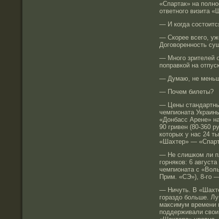
«Спартак» на полно
ответного визита «
— И когда состоитс
— Скорее всего, у
Договоренность сущ
— Много зрителей 
поправкой на отпус
— Думаю, не меньш
— Почем билеты?
— Цены стандартны
чемпионата Украины
«Донбасс Арене» на
90 гривен (80-360 
которых у нас 24 ты
«Шахтер» — «Спарт
— Не слишком ли п
горняков: 6 август
чемпионата с «Вол
Прим. «СЭ»), 8-го 
— Ничуть. В «Шахте
гораздо больше. Лу
максимум времени н
поддерживали свои