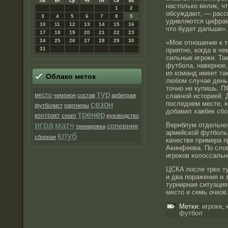
Пн
Вт
Ср
Чт
Пт
Сб
Вс
настолько велик, ч
1
2
обсуждают, — расс
3
4
5
6
7
8
9
удивляются цифрам
10
11
12
13
14
15
16
что будет дальше».
17
18
19
20
21
22
23
24
25
26
27
28
29
30
«Мое отношение к т
31
приятно, когда в ч
сильные игроки. Та
футбола, наверное,
из команд имеет та
Облако метοк
любом случае день
точно не купишь.
тур
место
чемпион
состав
арбитраж
славной историей. 
сезон
последнем месте, к
футболист
партнеры
добавил хавбек сб
тренер
контракт
спорт
руководство
игра
матч
Вернблум отдельно
соперник
тренировка
армейской футболь
клуб
сборная
качестве примера 
Акинфеева. По слов
игроков колоссальн
ЦСКА после трех ту
и два поражения и 
турнирная ситуация
место
и семь очков
Метки:
игроки
,
футбол