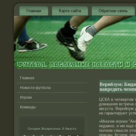
Главная
Карта сайта
Обратная связь
Главная
Вернблум: Бюд
навредить чемпи
Новости футбола
Игроки
ЦСКА в четвертом 
домашняя встреча с
Команды
августа. Вернблум 
не гарантируют усп
«Многие
игроки
"Ан
недавно, и им еще 
Сегодня: Воскресенье, 9 Августа
полном смысле этог
опасны. Кстати, ре