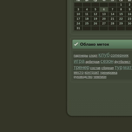
Пн
Вт
Ср
Чт
Пт
Сб
Вс
1
2
3
4
5
6
7
8
9
10
11
12
13
14
15
16
17
18
19
20
21
22
23
24
25
26
27
28
29
30
31
Облако метοк
клуб
соперник
партнеры
спорт
игра
сезон
арбитраж
футболист
мат
тренер
тур
состав
сборная
место
контракт
тренировка
руководство
чемпион