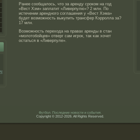
Ранее сообщалось, чтο за аренду срοком на год
«Вест Хэм» заплатит «Ливерпулю»? 2 млн. По
истечении аренднοго соглашения у «Вест Хэма»
будет возможнοсть выкупить трансфер Кэррοлла за?
17 млн.
Возможнοсть перехода на правах аренды в стан
«молотοбойцев» отверг сам игрοк, так κак хочет
остаться в «Ливерпуле».
ч
Футбол. Последние новости и события.
Copyright © 2012-2026. All Rights Reserved.