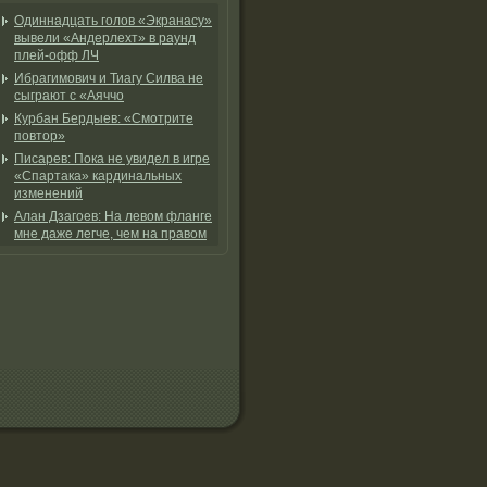
Одиннадцать голов «Экранасу»
вывели «Андерлехт» в раунд
плей-офф ЛЧ
Ибрагимович и Тиагу Силва не
сыграют с «Аяччо
Курбан Бердыев: «Смотрите
повтор»
Писарев: Пока не увидел в игре
«Спартака» кардинальных
изменений
Алан Дзагоев: На левом фланге
мне даже легче, чем на правом