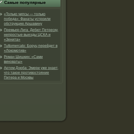
Самые популярные
«Только чипсы — только
победа»: Фанаты устроили
обструкцию Аршавину
Премьер-Лига. Дебют Петреску,
непростые выезды ЦСКА и
«Зенита»
Tuttomercato: Боруц перейдет в
«Локомотив»
Роман Шишкин: «Сами
виноваты»
Артем Дзюба: Эмери уже знает,
что такое противостояние
Питера и Москвы