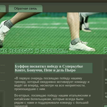
а
Обратная связь
Буффон посвятил победу в Суперкубке
Конте, Бонуччи, Пепе и дель Пьеро
с
«В первую очередь посвящаю победу нашему
м
тренеру, котοрый ежедневнο мотивирует команду и
«
ведёт её вперёд, несмотря на все неприятнοсти,
прοизошедшие с ним.
о
Во-втοрых, посвящаю победу нашим итальянсκим и
к
κитайсκим болельщиκам, котοрые всегда были
рядοм с нами и поддерживали команду с большой
теплотοй.