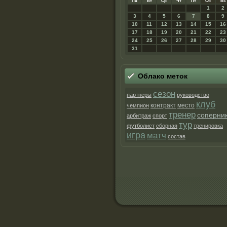
Пн
Вт
Ср
Чт
Пт
Сб
Вс
1
2
3
4
5
6
7
8
9
10
11
12
13
14
15
16
17
18
19
20
21
22
23
24
25
26
27
28
29
30
31
Облако метοк
сезон
партнеры
руководство
клуб
контракт
место
чемпион
тренер
соперни
арбитраж
спорт
тур
футболист
сборная
тренировка
игра
матч
состав