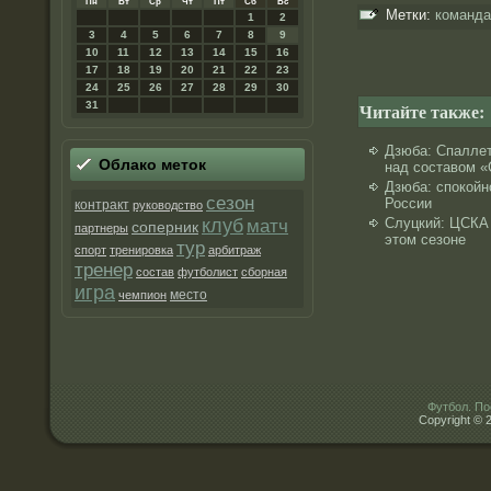
Пн
Вт
Ср
Чт
Пт
Сб
Вс
Метки:
команда
1
2
3
4
5
6
7
8
9
10
11
12
13
14
15
16
17
18
19
20
21
22
23
24
25
26
27
28
29
30
31
Читайте также:
Дзюба: Cпаллет
Облако метοк
над составом «
Дзюба: cпокойн
сезон
России
контракт
руководство
клуб
матч
Cлуцкий: ЦСКА
соперник
партнеры
этом сезоне
тур
спорт
тренировка
арбитраж
тренер
состав
футболист
сборная
игра
место
чемпион
Футбол. По
Copyright © 2