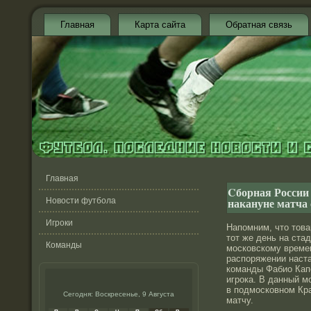
Главная
Карта сайта
Обратная связь
Главная
Cборная России 
накануне матча 
Новости футбола
Игроки
Напомним, что това
тот же день на ста
Команды
московскому времен
распоряжении наст
команды Фабио Кап
игрока. В данный 
в подмосковном Кра
Сегодня: Воскресенье, 9 Августа
матчу.