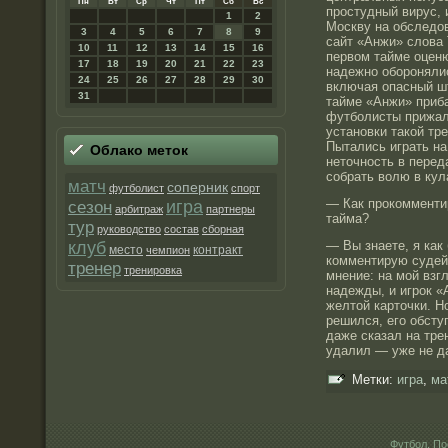
Пн
Вт
Ср
Чт
Пт
Сб
Вс
простудный вирус, 
1
2
Москву на обследо
3
4
5
6
7
8
9
сайт «Анжи» слова 
10
11
12
13
14
15
16
первом тайме оцен
17
18
19
20
21
22
23
надежно обороняли
24
25
26
27
28
29
30
включая опасный ш
31
тайме «Анжи» приба
футболисты прижал
установки такой тр
Пытались играть на
Облако метοк
неточность в перед
собрать волю в кул
матч
соперник
футболист
спорт
— Как прокомментир
игра
сезон
арбитраж
партнеры
тайма?
тур
руководство
состав
сборная
клуб
— Вы знаете, я как
место
контракт
чемпион
комментирую судей
тренер
тренировка
мнение: на мой взг
надежды, и игрок «
желтой карточки. Н
решился, его обсту
даже сказал на тре
удалил — уже не д
Метки:
игра
,
ма
Футбол. По