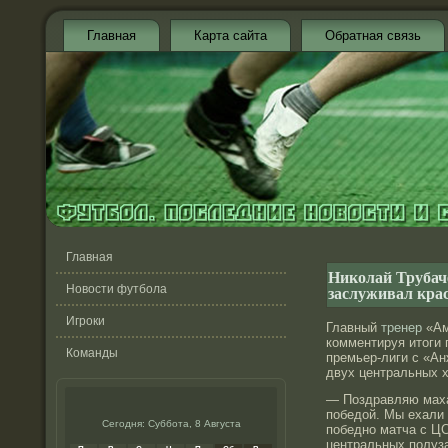
Главная
Карта сайта
Обратная связь
Главная
Николай Трубач
заслуживал крас
Новости футбола
Игроки
Главный
тренер
«Ам
комментируя итоги 
Команды
премьер-лиги с «Ан
двух центральных х
— Поздравляю маха
победой. Мы ехали
Сегодня: Суббота, 8 Августа
победно матча с Ц
центральных полуза