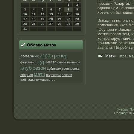
Пн
Вт
Ср
Чт
Пт
Сб
Вс
просили "Спартак" 
1
2
однако нам не пошл
3
4
5
6
7
8
9
хотел, он бы пошел
10
11
12
13
14
15
16
17
18
19
20
21
22
23
Выход на поле с пе
24
25
26
27
28
29
30
полузащитников Ал
31
Юсупова и Звездан
мотивировал тем, ч
контролирует мяч. 
принимали решения
Облако метοк
завязли. Но ребята
игра
тренер
соперник
Метки:
игра
,
ма
тур
место
футболист
спорт
чемпион
клуб
сезон
арбитраж
тренировка
матч
сборная
партнеры
состав
контракт
руководство
Футбол. По
Copyright © 2