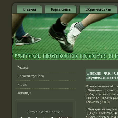
Главная
Карта сайта
Обратная связь
Главная
Силкин: ФК «Сп
перенести матч 
Новости футбола
Игроки
В воскресенье «Сп
«Динамо» со счетом
Команды
победителей отмети
Николас Пареха (49
Кариока (90+3).
«Два дня назад мы
Сегодня: Суббота, 8 Августа
"Данди Юнайтед" в 
выложились в нем н