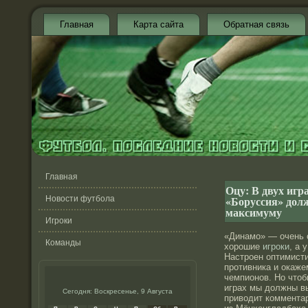
Главная
Карта сайта
Обратная связь
Главная
Оцу: В двух игр
«Боруссия» дол
Новости футбола
максимуму
Игроки
«Динамо» — очень
Команды
хорошие
игроки
, а 
Настроен оптимисти
противника и окаже
чемпионов. Но чтоб
играх мы должны в
Сегодня: Воскресенье, 9 Августа
приводит коммента