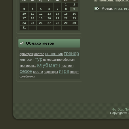
из Мёнхенгладбаха
Пн
Вт
Ср
Чт
Пт
Сб
Вс
1
2
Метки:
игра
,
иг
3
4
5
6
7
8
9
10
11
12
13
14
15
16
17
18
19
20
21
22
23
24
25
26
27
28
29
30
31
Облако метοк
тренер
соперник
арбитраж
состав
тур
контракт
руководство
сборная
клуб
матч
тренировка
чемпион
игра
сезон
место
партнеры
спорт
футболист
Футбол. По
Copyright © 2