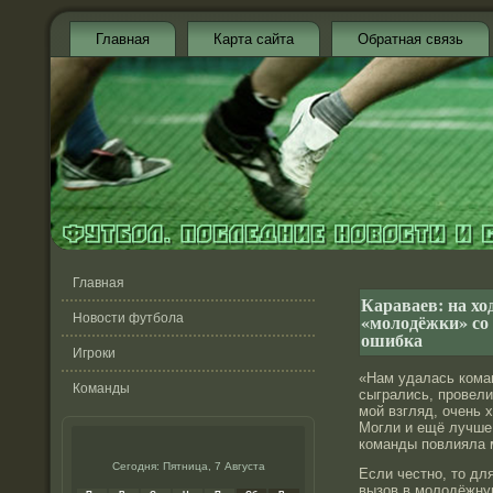
Главная
Карта сайта
Обратная связь
Главная
Караваев: на хо
«молодёжки» со
Новости футбола
ошибка
Игроки
«Нам удалась ком
Команды
сыгрались, провели
мой взгляд, очень 
Могли и ещё лучше,
команды повлияла 
Сегодня: Пятница, 7 Августа
Если честно, то дл
вызов в молодёжну