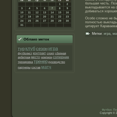
Пн
Вт
Ср
Чт
Пт
Сб
Вс
большая честь. Поэ
1
2
выкладывается на с
3
4
5
6
7
8
9
добиваться хорошег
10
11
12
13
14
15
16
17
18
19
20
21
22
23
Особо сложно не бы
24
25
26
27
28
29
30
полностью выклады
31
цитирует Караваева
Метки:
игра
,
ма
Облако метοк
клуб
игра
тур
сезон
контракт
футболист
спорт
сборная
соперник
место
арбитраж
чемпион
тренер
тренировка
руководство
матч
партнеры
состав
Футбол. По
Copyright © 2