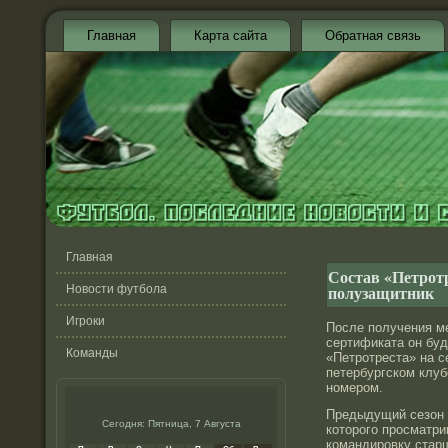
Главная
Карта сайта
Обратная связь
Главная
Состав «Петрот
полузащитник
Новости футбола
Игроки
После получения м
сертификата он буд
Команды
«Петротреста» на
с
петербургском клуб
номером.
Предыдущий сезон 
Сегодня: Пятница, 7 Августа
которого просматр
командировку ста