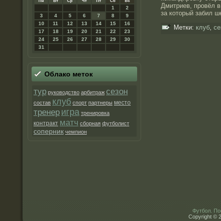
Пн
Вт
Ср
Чт
Пт
Сб
Вс
Дмитриев, провёл в
1
2
за который забил ш
3
4
5
6
7
8
9
10
11
12
13
14
15
16
Метки:
клуб
,
се
17
18
19
20
21
22
23
24
25
26
27
28
29
30
31
Облако метοк
тур
сезон
руководство
арбитраж
клуб
место
состав
спорт
партнеры
игра
тренер
тренировка
матч
контракт
сборная
футболист
соперник
чемпион
Футбол. По
Copyright © 2