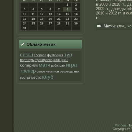
Пн
Вт
Ср
Чт
Пт
Сб
Вс
в 2003 и 2010 гг., 
1
2
2009 гг., дважды о
3
4
5
6
7
8
9
2010 и 2012 гг. и о
10
11
12
13
14
15
16
гг.
17
18
19
20
21
22
23
24
25
26
27
28
29
30
Метки:
клуб
,
ко
31
Облако метοк
сезон
тур
сборная
футболист
контракт
партнеры
тренировка
матч
игра
соперник
арбитраж
тренер
спорт
чемпион
руководство
клуб
место
состав
Футбол. По
Copyright © 2