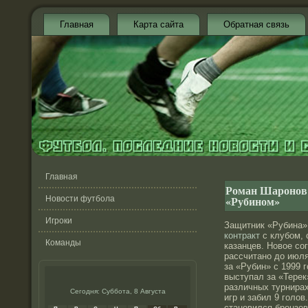
Главная
Карта сайта
Обратная связь
Главная
Роман Шаронов 
«Рубином»
Новости футбола
Игроки
Защитник «Рубина»
контракт
с клубом, 
Команды
казанцев. Новое со
рассчитано до июля
за «Рубин» с 1999 г
выступал за «Терек
различных турнирах
Сегодня: Суббота, 8 Августа
игр и забил 9 голо
становился бронзо