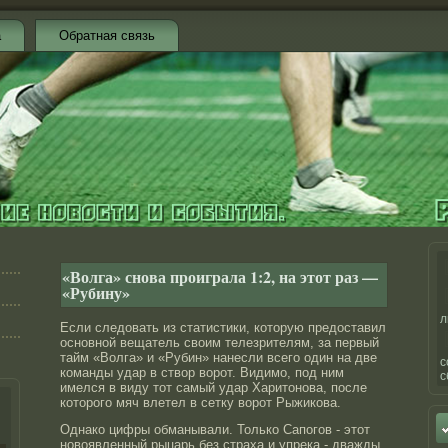
а
Обратная связь
«Волга» снова проиграла 1:2, на этот раз —
«Рубину»
л
Если следовать из статистики, которую предоставил
основной вещатель своим телезрителям, за первый
тайм «Волга» и «Рубин» нанесли всего один на две
с
команды удар в створ ворот. Видимо, под ним
с
имелся в виду тот самый удар Харитонова, после
которого мяч влетел в сетку ворот Рыжикова.
Однако цифры обманывали. Только Сапогов - этот
новоявленный рыцарь без страха и упрека - дважды