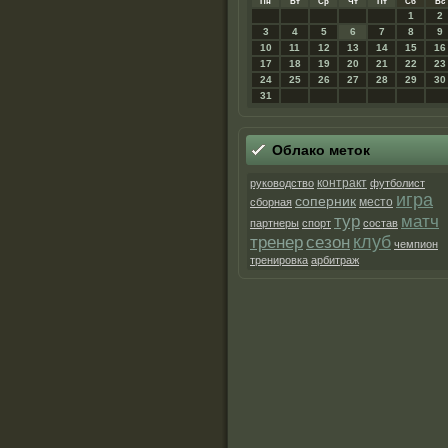
Пн
Вт
Ср
Чт
Пт
Сб
Вс
1
2
3
4
5
6
7
8
9
10
11
12
13
14
15
16
17
18
19
20
21
22
23
24
25
26
27
28
29
30
31
Облако метοк
контракт
руководство
футболист
игра
соперник
место
сборная
матч
тур
партнеры
спорт
состав
клуб
тренер
сезон
чемпион
тренировка
арбитраж