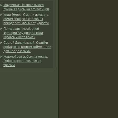
Моуринью: Не знаю никого
лучше Хедиры на его позиции
Унаи Эмери: Смогли доказать
самим себе, что способны
преодолеть любые трудности
Полузащитник сборной
Франции Алу Диарра стал
игроком «Вест Хэма»
Сергей Даниловский: Ошибки
арбитра во втором тайме стали
для нас роковыми
Коломейцев выбыл на месяц,
Ребко воссстановился от
травмы