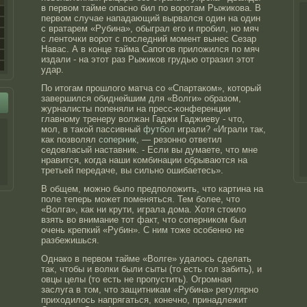
в первом тайме опасно бил по воротам Рыжикова. В
первом случае нападающий вырвался один на один
с вратарем «Рубина», обыграл его и пробил, но мяч
с ленточки ворот с последний момент вынес Сезар
Навас. А в конце тайма Сапогов приложился по мяч
издали - на этот раз Рыжиков грудью отразил этот
удар.
По итогам прошлого матча со «Спартаком», который
завершился обиднейшим для «Волги» образом,
журналисты попеняли на пресс-конференции
главному тренеру волжан Гаджи Гаджиеву - что,
мол, в такой пассивный
футбол
играли? «Играли так,
как позволял
соперник
, — резонно ответил
седовласый наставник. - Если вы думаете, что мне
нравится, когда наши комбинации обрываются на
третьей передаче, вы сильно ошибаетесь».
В общем, можно было предположить, что картина на
поле теперь может поменяться. Тем более, что
«Волга», как ни крути, играла дома. Хотя стоило
взять во внимание тот факт, что соперником был
очень крепкий «Рубин». С ним тоже особенно не
разбежишься.
Однако в первом тайме «Волге» удалось сделать
так, чтобы и волки были сыты (то есть гол забить), и
овцы целы (то есть не пропустить). Огромная
заслуга в том, что защитникам «Рубина» регулярно
приходилось напрягаться, конечно, принадлежит