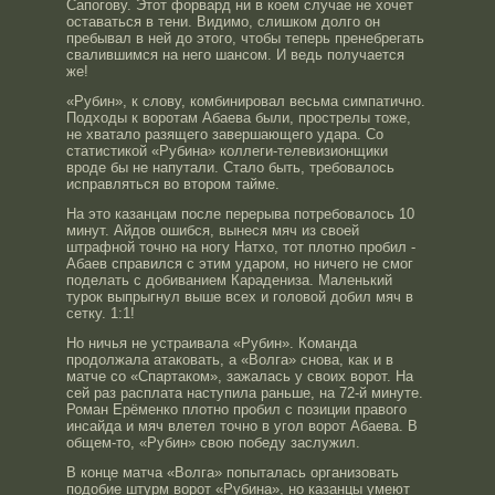
Сапогову. Этот форвард ни в коем случае не хочет
оставаться в тени. Видимо, слишком долго он
пребывал в ней до этого, чтобы теперь пренебрегать
свалившимся на него шансом. И ведь получается
же!
«Рубин», к слову, комбинировал весьма симпатично.
Подходы к воротам Абаева были, прострелы тоже,
не хватало разящего завершающего удара. Со
статистикой «Рубина» коллеги-телевизионщики
вроде бы не напутали. Стало быть, требовалось
исправляться во втором тайме.
На это казанцам после перерыва потребовалось 10
минут. Айдов ошибся, вынеся мяч из своей
штрафной точно на ногу Натхо, тот плотно пробил -
Абаев справился с этим ударом, но ничего не смог
поделать с добиванием Карадениза. Маленький
турок выпрыгнул выше всех и головой добил мяч в
сетку. 1:1!
Но ничья не устраивала «Рубин». Команда
продолжала атаковать, а «Волга» снова, как и в
матче со «Спартаком», зажалась у своих ворот. На
сей раз расплата наступила раньше, на 72-й минуте.
Роман Ерёменко плотно пробил с позиции правого
инсайда и мяч влетел точно в угол ворот Абаева. В
общем-то, «Рубин» свою победу заслужил.
В конце матча «Волга» попыталась организовать
подобие штурм ворот «Рубина», но казанцы умеют