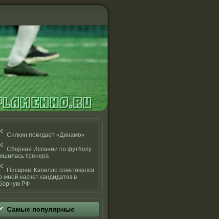
Силкин покидает «Динамо»
Сборная Испании по футболу
ишилась тренера
Писарев: Капелло советовался
о мной насчет кандидатов в
борную РФ
Самые популярные