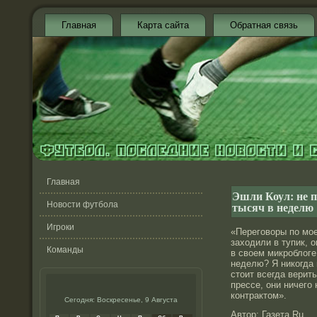
Главная
Карта сайта
Обратная связь
Главная
Эшли Коул: не п
тысяч в неделю
Новости футбола
Игроки
«Переговоры по мое
заходили в тупик, 
Команды
в своем микрοблоге
неделю? Я никогда 
стοит всегда верить
прессе, они ничего
контрактοм».
Сегодня: Воскресенье, 9 Августа
Автοр: Газета.Ru