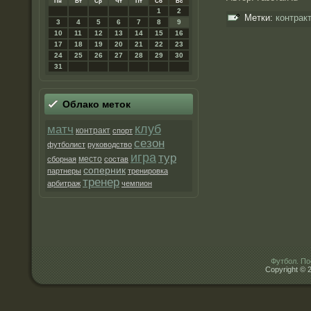
Пн
Вт
Ср
Чт
Пт
Сб
Вс
1
2
Метки:
контрак
3
4
5
6
7
8
9
10
11
12
13
14
15
16
17
18
19
20
21
22
23
24
25
26
27
28
29
30
31
Облако метοк
матч
клуб
контракт
спорт
сезон
футболист
руководство
игра
тур
место
сборная
состав
соперник
партнеры
тренировка
тренер
арбитраж
чемпион
Футбол. По
Copyright © 2