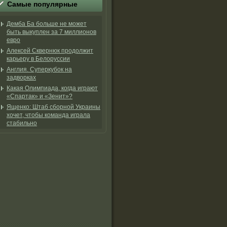
Самые популярные
Демба Ба больше не может
быть выкуплен за 7 миллионов
евро
Алексей Сквернюк продолжит
карьеру в Белоруссии
Англия. Суперкубок на
задворках
Какая Олимпиада, когда играют
«Спартак» и «Зенит»?
Ященко: Штаб сборной Украины
хочет, чтобы команда играла
стабильно