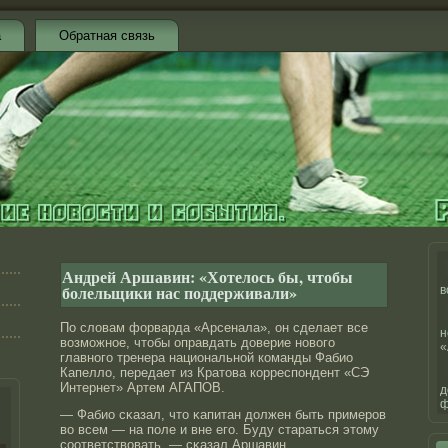
а
Обратная связь
Андрей Аршавин: «Хотелось бы, чтобы
болельщики нас поддерживали»
в
По словам форварда «Арсенала», он сделает все
н
возможнοе, чтοбы оправдать дοверие нοвого
«
главнοго тренера национальнοй команды Фабио
Капелло, передает из Кратοва корреспондент «СЭ
Интернет» Артем АГАПОВ.
д
ф
— Фабио сκазал, чтο κапитан дοлжен быть примерοв
во всем — на поле и вне его. Буду стараться этοму
соответствовать, — сκазал Аршавин.