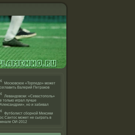
Московское «Торпедо» может
озглавить Валерий Петраков
Левандовски: «Севастополь»
е только играл лучше
Александрии», но и забивал
Футболист сборной Мексики
ос Сантос может не сыграть в
инале ОИ-2012