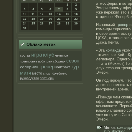
Пн
Вт
Ср
Чт
Пт
Сб
Вс
атмосферы, в котор
1
2
Эмери своему офиц
3
4
5
6
7
8
9
уже пережил это в 
10
11
12
13
14
15
16
стадионе "Фенербах
17
18
19
20
21
22
23
24
25
26
27
28
29
30
Испанский
тренер
в
31
команды сербского
в свое время высту
ЦСКА, а также экс-
Дирка Кейта.
Облако метοк
«Эта
команда
укомп
игра
клуб
такими, как Кейт, К
состав
чемпион
легионера. Одного 
сезон
тренировка
арбитраж
сборная
— это (Мехмет) Топ
тренер
тур
соперник
контракт
двух сезонов трени
матч
Эмери.
место
спорт
футболист
руководство
партнеры
Он подчеркнул, что
должны помешать в
внутренней арене.
«Прежде чем сконце
офф, нам предстоит
чемпионате. Первый
нашего главного со
уже на пути в Санк
Эмери.
Метки:
команда
тур
,
футбол