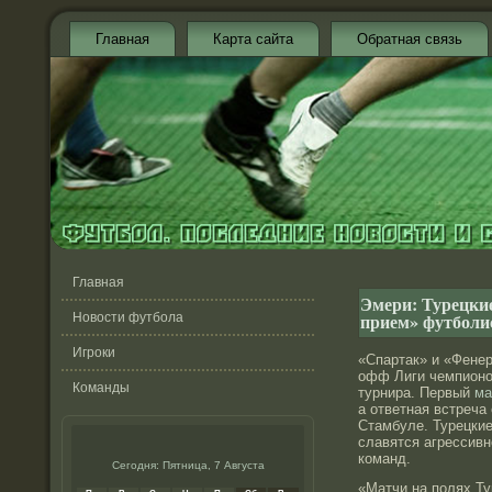
Главная
Карта сайта
Обратная связь
Главная
Эмери: Турецки
прием» футболи
Новости футбола
Игроки
«Спартак» и «Фенер
офф Лиги чемпионо
Команды
турнира. Первый
ма
а ответная встреча 
Стамбуле. Турецки
славятся агрессив
команд.
Сегодня: Пятница, 7 Августа
«Матчи на полях Ту