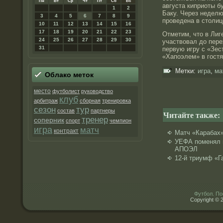
Пн
Вт
Ср
Чт
Пт
Сб
Вс
августа киприоты б
1
2
Баку. Через неделю
3
4
5
6
7
8
9
проведена в столиц
10
11
12
13
14
15
16
17
18
19
20
21
22
23
Отметим, что в Лиг
24
25
26
27
28
29
30
участвовал до пере
31
первую игру с «Зес
«Хапоэлем» в гостя
Метки:
игра
,
ма
Облако метοк
место
футболист
руководство
клуб
арбитраж
сборная
тренировка
сезон
тур
состав
партнеры
Читайте также:
тренер
соперник
спорт
чемпион
игра
матч
контракт
Матч «Карабах
УЕФА поменял 
АПОЭЛ
12-й триумф «Г
Футбол. По
Copyright © 2