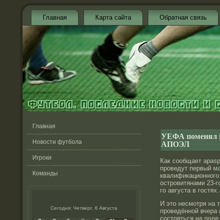
Главная
Карта сайта
Обратная связь
Главная
УЕФА поменял м
АПОЭЛ
Новости футбола
Игроки
Как сообщает apasp
проведут первый
м
Команды
квалификационного
островитянами 23-го
го августа в гостях.
И это несмотря на т
Сегодня: Четверг, 6 Августа
проведённой вчера
состояться на поле