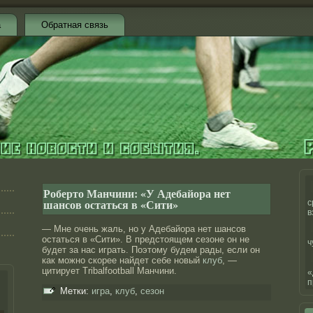
а
Обратная связь
Роберто Манчини: «У Адебайора нет
шансов остаться в «Сити»
с
в
— Мне очень жаль, но у Адебайора нет шансов
остаться в «Сити». В предстоящем сезоне он не
ч
будет за нас играть. Поэтому будем рады, если он
как можно скорее найдет себе новый
клуб
, —
цитирует Tribalfootball Манчини.
«
п
Метки:
игра
,
клуб
,
сезон