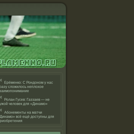
Ерёменко: С Рондоном у нас
разу сложилось неплохое
заимопонимание
Ролан Гусев: Газзаев — не
ужой человек для «Динамо»
Абонементы на матчи
Динамо» всё ещё доступны для
риобретения