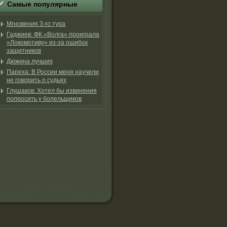
Самые популярные
Мгновения 3-го тура
Гаджиев: ФК «Волга» проиграла
«Локомотиву» из-за ошибок
защитников
Дюжина лучших
Пареха: В России меня научили
не говорить о судьях
Глушаков: Хотел бы извинения
попросить у болельщиков