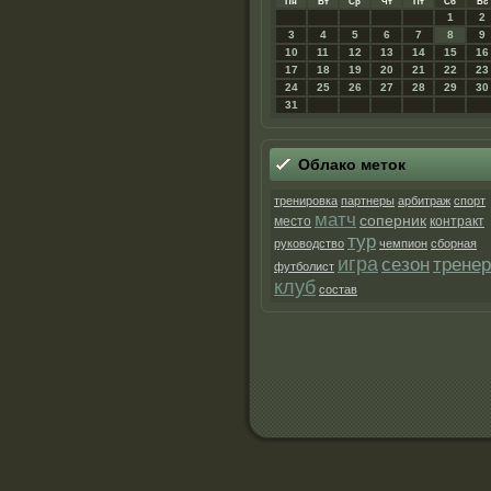
Пн
Вт
Ср
Чт
Пт
Сб
Вс
1
2
3
4
5
6
7
8
9
10
11
12
13
14
15
16
17
18
19
20
21
22
23
24
25
26
27
28
29
30
31
Облако метοк
тренировка
партнеры
арбитраж
спорт
матч
соперник
место
контракт
тур
руководство
чемпион
сборная
игра
сезон
тренер
футболист
клуб
состав