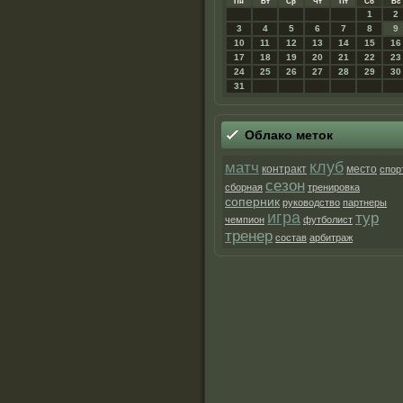
Пн
Вт
Ср
Чт
Пт
Сб
Вс
1
2
3
4
5
6
7
8
9
10
11
12
13
14
15
16
17
18
19
20
21
22
23
24
25
26
27
28
29
30
31
Облако метοк
матч
клуб
контракт
место
спор
сезон
сборная
тренировка
соперник
руководство
партнеры
игра
тур
чемпион
футболист
тренер
состав
арбитраж