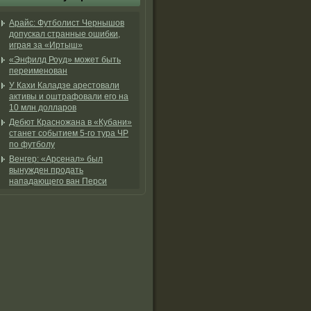
Арайс: Футболист Чернышов
допускал странные ошибки,
играя за «Иртыш»
«Энфилд Роуд» может быть
переименован
У Кахи Каладзе арестовали
активы и оштрафовали его на
10 млн долларов
Дебют Красножана в «Кубани»
станет событием 5-го тура ЧР
по футболу
Венгер: «Арсенал» был
вынужден продать
нападающего ван Перси