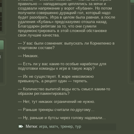
правильно — нападающие цеплялись за мячи и
создавали напряжение у ворот «Кубани». Но потом
получили совершенно дурацкий гол, который надо
будет разобрать. Игра в целом была равная, а после
удаления «Кубань» предсказуемо отошла назад.
Благодарен ребятам за то, что они сумели
продемонстрировать в этой сложной обстановке
свои лучшие качества.
— У вас были сомнения: выпускать ли Корниленко в
стартовом составе?
— Никаких.
т
— Есть ли у вас какие-то особые наработки для
подготовки команды к игре в такую жару?
— Их не существует. К жаре невозможно
привыкнуть, а рецепт один — терпеть.
— Количество выпитой воды есть смысл каким-то
образом регламентировать?
— Нет, тут никаких ограничений не нужно.
— Раньше тренеры считали по-другому…
— Ну, раньше и бутсы через голову надевали…
Метки:
игра
,
матч
,
тренер
,
тур