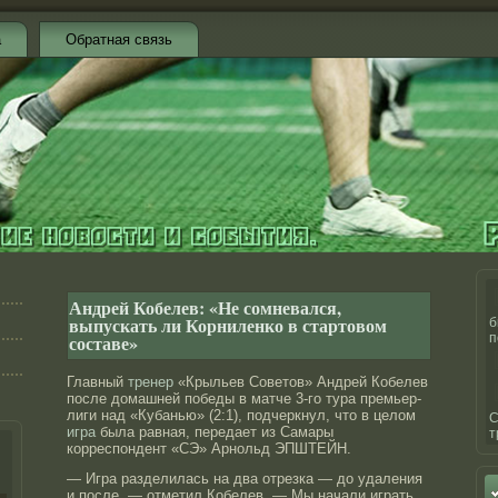
а
Обратная связь
Андрей Кобелев: «Не сомневался,
выпускать ли Корниленко в стартовом
б
составе»
п
Главный
тренер
«Крыльев Советов» Андрей Кобелев
после домашней победы в матче 3-го тура премьер-
лиги над «Кубанью» (2:1), подчеркнул, что в целом
С
игра
была равная, передает из Самары
т
корреспондент «СЭ» Арнольд ЭПШТЕЙН.
— Игра разделилась на два отрезка — до удаления
и после, — отметил Кобелев. — Мы начали играть