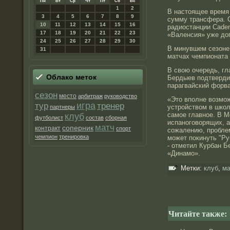
Пн
Вт
Ср
Чт
Пт
Сб
Вс
1
2
В настоящее время
3
4
5
6
7
8
9
сумму трансфера. 
10
11
12
13
14
15
16
радиостанции Cade
17
18
19
20
21
22
23
«Валенсия» уже дог
24
25
26
27
28
29
30
В минувшем сезоне
31
матчах чемпионата 
В свою очередь, г
Облако метοк
Бердыев подтверди
парагвайский форва
сезон
место
арбитраж
руководство
«Это вполне возмо
игра
тур
тренер
устройством в школ
партнеры
самое главное. В М
клуб
футболист
состав
сборная
испаноговорящих, а 
матч
соперник
контракт
спорт
сожалению, проблем
чемпион
тренировка
может покинуть "Ру
- отметил Курбан 
«Динамо».
Метки:
клуб
,
ма
Читайте также: