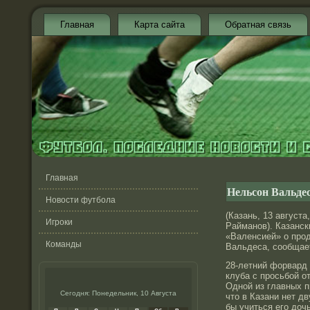
Главная
Карта сайта
Обратная связь
Главная
Нельсон Вальде
Новости футбола
(Казань, 13 август
Игроки
Райманов). Казанск
«Валенсией» о про
Команды
Вальдеса, сообщает
28-летний форвард 
клуба с просьбой о
Одной из главных п
Сегодня: Понедельник, 10 Августа
что в Казани нет д
бы учиться его дочь