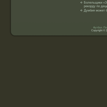
Болельщики «З
рекорду по дец
Думбия может б
Футбол. По
Copyright © 2