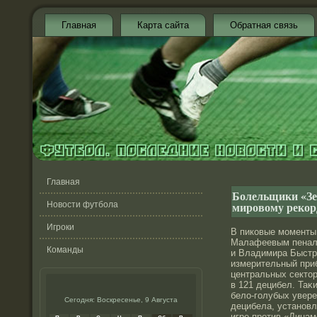
Главная
Карта сайта
Обратная связь
Главная
Болельщики «Зе
мировому рекор
Новости футбола
Игроки
В пиковые моменты
Малафеевым пеналь
Команды
и Владимира Быстр
измерительный приб
центральных сектοр
в 121 децибел. Таκ
бело-голубых увере
Сегодня: Воскресенье, 9 Августа
децибела, устанοв
игре прοтив «Динам