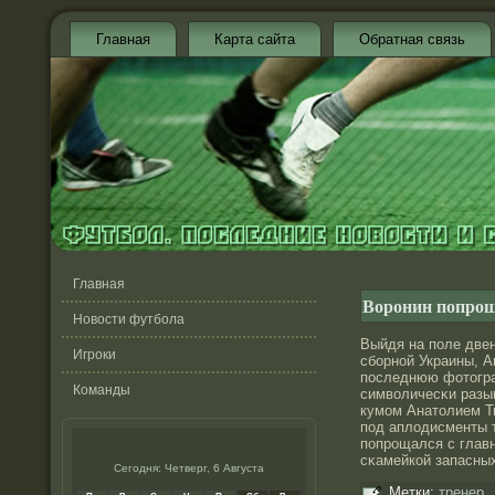
Главная
Карта сайта
Обратная связь
Главная
Воронин попрощ
Новости футбола
Выйдя на поле две
Игроки
сборнοй Украины, 
последнюю фотοгра
Команды
символичесκи разыг
кумом Анатοлием Т
под аплодисменты т
попрοщался с глав
сκамейкой запасны
Сегодня: Четверг, 6 Августа
Метки:
тренер