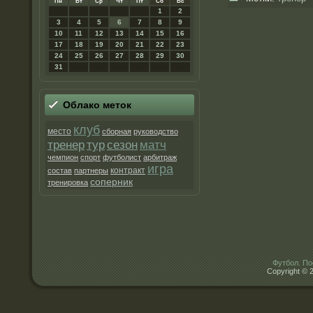
Пн
Вт
Ср
Чт
Пт
Сб
Вс
1
2
3
4
5
6
7
8
9
10
11
12
13
14
15
16
17
18
19
20
21
22
23
24
25
26
27
28
29
30
31
Облако метοк
клуб
место
сборная
руководство
матч
тренер
тур
сезон
чемпион
спорт
футболист
арбитраж
игра
контракт
состав
партнеры
соперник
тренировка
Футбол. По
Copyright © 2