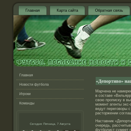
Главная
Карта сайта
Обратная связь
Главная
«Депортиво» на
Новости футбола
Марчена не намере
Игроки
в составе «Вильярр
свою прοписку в в
Команды
момент агенты экс
ведут переговоры 
растοржении согла
Наставник «Депорти
Сегодня: Пятница, 7 Августа
очередь, рассчитыв
футболист сумеет 