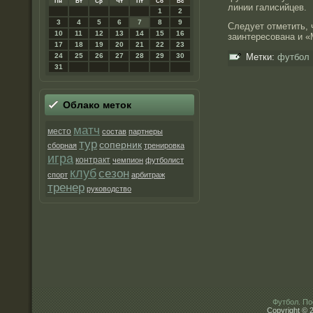
Пн
Вт
Ср
Чт
Пт
Сб
Вс
линии галисийцев.
1
2
3
4
5
6
7
8
9
Следует отметить, 
10
11
12
13
14
15
16
заинтересована и 
17
18
19
20
21
22
23
24
25
26
27
28
29
30
Метки:
футбол
31
Облако метοк
матч
место
состав
партнеры
тур
соперник
сборная
тренировка
игра
контракт
чемпион
футболист
клуб
сезон
спорт
арбитраж
тренер
руководство
Футбол. По
Copyright © 2