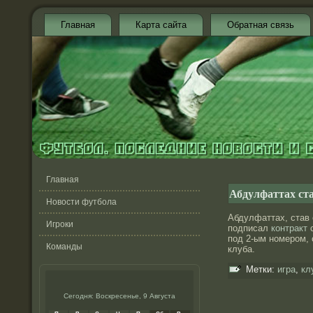
Главная
Карта сайта
Обратная связь
Главная
Абдулфаттах ст
Новости футбола
Абдулфаттах, став
Игроки
подписал
контракт
с
под 2-ым номером,
Команды
клуба.
Метки:
игра
,
кл
Сегодня: Воскресенье, 9 Августа