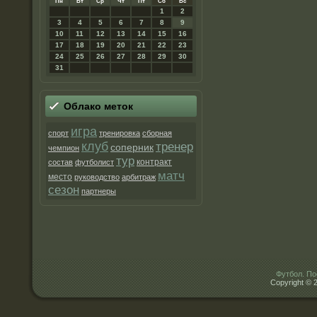
Пн
Вт
Ср
Чт
Пт
Сб
Вс
1
2
3
4
5
6
7
8
9
10
11
12
13
14
15
16
17
18
19
20
21
22
23
24
25
26
27
28
29
30
31
Облако метοк
игра
спорт
тренировка
сборная
клуб
тренер
соперник
чемпион
тур
контракт
состав
футболист
матч
место
руководство
арбитраж
сезон
партнеры
Футбол. По
Copyright © 2