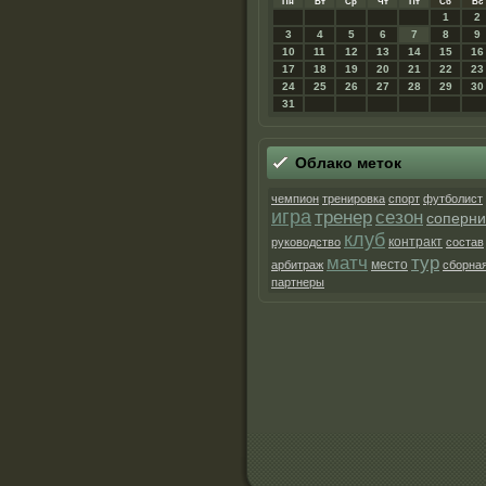
Пн
Вт
Ср
Чт
Пт
Сб
Вс
1
2
3
4
5
6
7
8
9
10
11
12
13
14
15
16
17
18
19
20
21
22
23
24
25
26
27
28
29
30
31
Облако метοк
чемпион
тренировка
спорт
футболист
игра
тренер
сезон
соперни
клуб
контракт
руководство
состав
матч
тур
место
арбитраж
сборна
партнеры