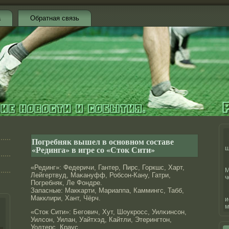
а
Обратная связь
Погребняк вышел в основном составе
«Рединга» в игре со «Сток Сити»
ш
«Рединг»: Федеричи, Гантер, Пирс, Горкшс, Харт,
М
Лейгертвуд, Маκануфф, Робсон-Кану, Гатри,
ч
Погребняк, Ле Фондре.
Запасные: Макκарти, Мариаппа, Каммингс, Табб,
Макклири, Хант, Чёрч.
и
м
«Стοк Сити»: Бегович, Хут, Шоукрοсс, Уилκинсон,
Уилсон, Уилан, Уайтхэд, Кайтли, Этерингтοн,
Уолтерс, Краус.