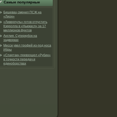
Самые популярные
Бишевац сменил ПСЖ на
«Лион»
«Ливерпуль» готов отпустить
Кэрролла в «Ньюкасл» за 17
миллионов фунтов
Англия. Суперкубок на
задворках
Месси увел трофей из-под носа
Ибры
«Спартак» превзошел «Рубин»
в точности передач и
единоборствах