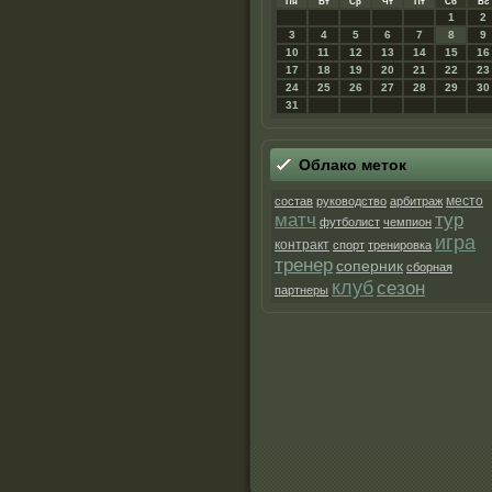
Пн
Вт
Ср
Чт
Пт
Сб
Вс
1
2
3
4
5
6
7
8
9
10
11
12
13
14
15
16
17
18
19
20
21
22
23
24
25
26
27
28
29
30
31
Облако метοк
место
состав
руководство
арбитраж
матч
тур
футболист
чемпион
игра
контракт
спорт
тренировка
тренер
соперник
сборная
клуб
сезон
партнеры