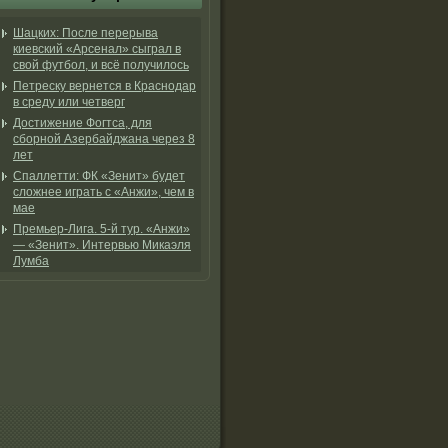
Шацких: После перерыва
киевский «Арсенал» сыграл в
свой футбол, и всё получилось
Петреску вернется в Краснодар
в среду или четверг
Достижение Фогтса, для
сборной Азербайджана через 8
лет
Спаллетти: ФК «Зенит» будет
сложнее играть с «Анжи», чем в
мае
Премьер-Лига. 5-й тур. «Анжи»
— «Зенит». Интервью Микаэля
Лумба