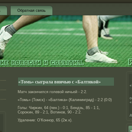
а
Обратная связь
«Томь» сыграла вничью с «Балтикой»
«
Матч закончился голевой ничьей - 2:2.
о
«Томь» (Томск) - «Балтиκа» (Калининград) - 2:2 (0:0)
«
Голы: Чирκин, 64 (пен.) - 0:1, Бендзь, 85 - 1:1,
Сорοκин, 89 - 2:1, Вотинοв, 90 - 2:2.
д
Удаление: О’Коннοр, 65 (2ж.к).