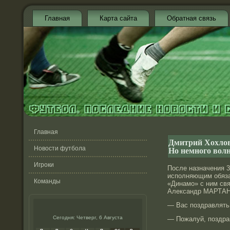
Главная
Карта сайта
Обратная связь
Главная
Дмитрий Хохлов
Но немного вол
Новости футбола
Игроки
После назначения 
исполняющим обяза
Команды
«Динамо» с ним св
Александр МАРТА
— Вас поздравлять
Сегодня: Четверг, 6 Августа
— Пожалуй, поздра