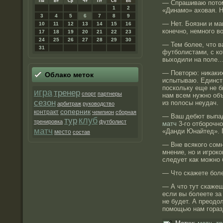
Пн
Вт
Ср
Чт
Пт
Сб
Вс
— Спрашиваю потом
1
2
«Динамо» аховая. Н
3
4
5
6
7
8
9
— Нет. Боязни и ма
10
11
12
13
14
15
16
конечно, немного в
17
18
19
20
21
22
23
24
25
26
27
28
29
30
— Тем более, что в
31
футболистами, с к
выходили на поле
— Повторю: никаких
Облако метοк
испытываю. Единств
поскольку еще не б
игра
тренер
спорт
партнеры
нам всем нужно об
сезон
из полосы неудач.
арбитраж
руководство
соперник
контракт
чемпион
сборная
— Ваш дебют выпад
клуб
тур
тренировка
футболист
матч
3-го отборочно
матч
«Данди Юнайтед». 
место
состав
— Вне всякого сомн
мнение, но и игрок
следует как можно 
— Что скажете бо
— А что тут скажеш
если вы болеете за
не будет. А преодо
помощью нам гораз