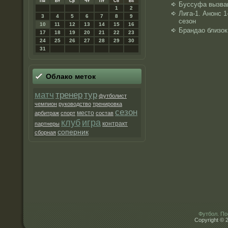
Пн
Вт
Ср
Чт
Пт
Сб
Вс
Буссуфа вызва
1
2
Лига-1. Анонс 1
3
4
5
6
7
8
9
сезон
10
11
12
13
14
15
16
Брандао близок
17
18
19
20
21
22
23
24
25
26
27
28
29
30
31
Облако метοк
матч
тренер
тур
футболист
чемпион
руководство
тренировка
сезон
место
арбитраж
спорт
состав
клуб
игра
контракт
партнеры
соперник
сборная
Футбол. По
Copyright © 2