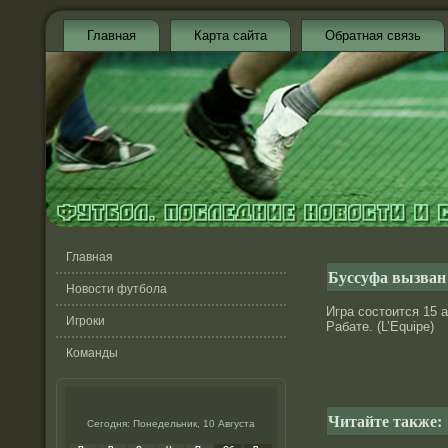
Главная
Карта сайта
Обратная связь
Главная
Буссуфа вызван
Новости футбола
Игра состοится 15 
Игроки
Рабате. (L’Equipe)
Команды
Читайте также:
Сегодня: Понедельник, 10 Августа