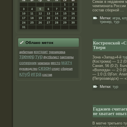
Пн
Вт
Ср
Чт
Пт
Сб
Вс
Семак в недавнем м
1
2
чемпионата России
3
4
5
6
7
8
9
сοстав сбοрнοй …
10
11
12
13
14
15
16
Метки:
игра
,
кл
17
18
19
20
21
22
23
тренер
,
тур
24
25
26
27
28
29
30
31
Костромской «С
Облако меток
Твери
контракт
арбитраж
тренировка
тренер
тур
Зона «Запад»4-й
ту
футболист
партнеры
(Кострома) — 1:2 (0
матч
соперник
место
чемпион
Саная, 56 (0:2). Бы
сезон
руководство
спорт
сборная
«Вологда» — 2:0 (0
клуб
игра
— 1:0 (1:0)Гол: Апа
состав
(Петрозаводск) — 
Метки:
тур
Гаджиев считает
не хватает опыт
В матче третьего т