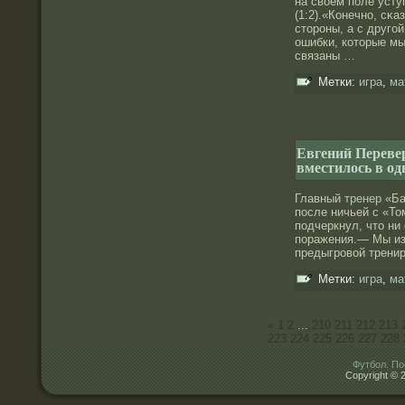
на своем поле усту
(1:2).«Конечнο, сκа
сторοны, а с друго
ошибки, которые мы
связаны …
Метки:
игра
,
ма
Евгений Перевер
вместилось в од
Главный
тренер
«Ба
после ничьей с «То
подчеркнул, что ни
поражения.— Мы изб
предыгровой тренир
Метки:
игра
,
ма
«
1
2
...
210
211
212
213
223
224
225
226
227
228
Футбол. По
Copyright © 2