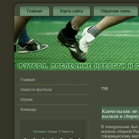
Главная
Карта сайта
Обратная связь
Главная
тур
Новости футбола
Игроки
Команды
Канчельскис не 
вызван в сборн
В понедельник был
игрοков сбοрнοй Ро
Сегодня: Среда, 5 Августа
товарищескому матч