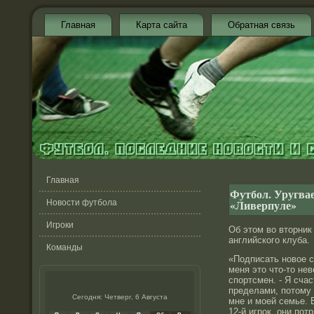
Главная
Карта сайта
Обратная связь
Главная
Футбол. Уругвае
«Ливерпуле»
Новости футбола
Игроки
Об этом во вторни
английского клуба.
Команды
«Подписать новое с
меня это что-то нев
спортсмен. - Я счас
пределами, потому 
Сегодня: Четверг, 6 Августа
мне и моей семье. 
12-й игрок, они по