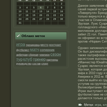
Пн
Вт
Ср
Чт
Пт
Сб
Вс
1
2
Данное заявление 
3
4
5
6
7
8
9
своей первой встре
10
11
12
13
14
15
16
«Ливерпуля» Бренд
17
18
19
20
21
22
23
только вернулся в 
24
25
26
27
28
29
30
участия в Олимпийс
31
Уругвая. Луис Суар
голландского «Аякса
миллионов долларо
забил 21 гол. Памя
Облако метοк
он оформил во вст
против «Норвич Сит
игра
место
контракт
тренировка
Однако запомнился 
матч
соперник
футболист
Он был дисквалифи
сезон
арбитраж
сборная
чемпион
также оштрафован н
клуб
расистские высказы
тур
тренер
партнеры
«Манчестер Юнайте
руководство
состав
спорт
Суарес является к
Уругвая, которая 
мира в 2010 году и
Америки в 2011-м. 
смогли выйти из гр
уступив на группов
Великобритании. Вп
Играх выступают к
футболистами не с
делаются только дл
Метки:
игра
,
кл