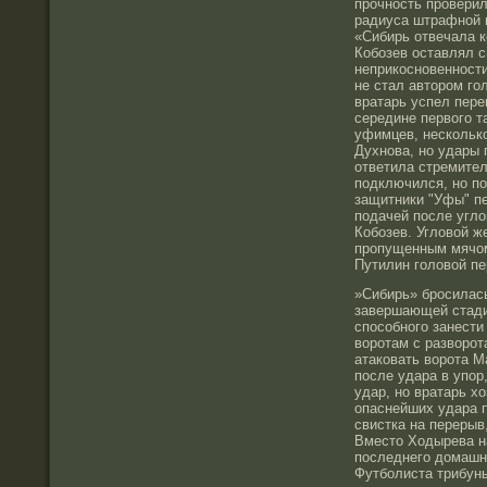
прочность проверил
радиуса штрафной 
«Сибирь отвечала 
Кобозев оставлял с
неприкосновенности
не стал автором го
вратарь успел пере
середине первого т
уфимцев, нескольк
Духнова, но удары 
ответила стремител
подключился, но п
защитники "Уфы" пе
подачей после угло
Кобозев. Угловой ж
пропущенным мячом
Путилин головой пе
»Сибирь» бросилась
завершающей стади
способного занести
воротам с разворот
атаковать ворота М
после удара в упор
удар, но вратарь х
опаснейших удара п
свистка на перерыв
Вместо Ходырева н
последнего домашн
Футболиста трибун