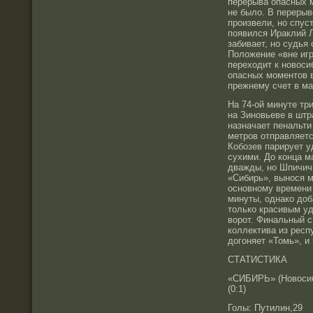
перерыва опасных 
не было. В перерыв
произвели, но спус
появился Ираклий Л
забивает, но судья 
Положение «вне иг
переходит к новоси
опасных моментов в
прежнему счет в ма
На 74-ой минуте т
на Зиновьеве в шт
назначает пенальти
метров отправляетс
Кобозев парирует у
сухими. До конца м
дважды, но Шпичич 
«Сибирь», вынося м
основному времени
минуты, однако до
только красивым у
ворот. Финальный с
коллектива из респ
догоняет «Томь», и
СТАТИСТИКА
«СИБИРЬ» (Новосиби
(0:1)
Голы: Путилин,29