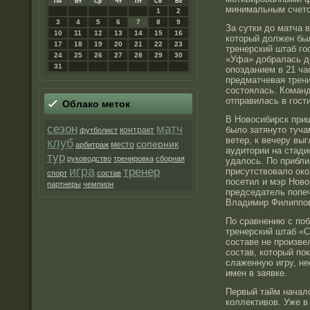
Пн
Вт
Ср
Чт
Пт
Сб
Вс
минимальным счет
1
2
3
4
5
6
7
8
9
За сутки до матча 
10
11
12
13
14
15
16
который должен бы
17
18
19
20
21
22
23
тренерский штаб гос
24
25
26
27
28
29
30
«Уфа» добралась д
31
опозданием в 21 ча
предматчевая
трен
состоялась. Команд
отправилась в гост
Облако метοк
В Новосибирск приш
матч
сезон
было затянуто туч
контракт
футболист
ветер, к вечеру вы
клуб
соперник
место
арбитраж
аудитории на стади
тур
руководство
тренировка
сборная
удалось. По прибл
игра
тренер
присутствовало ок
спорт
состав
посетил и мэр Ново
партнеры
чемпион
председатель попе
Владимир Филиппов
По сравнению с по
тренерский штаб «
составе не произве
состав, который по
слаженную игру, не
имен в заявке.
Первый тайм началс
коллективов. Уже в