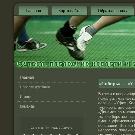
Главная
Карта сайта
Обратная связь
Главная
«Сибирь» — «Уф
Новости футбола
В гости к новосиби
Игроки
пожалуй, главная
к
сезона - «Уфа». Кол
Команды
турнире стало возм
«Динамо» по мнени
только бороться за
имен в уфимском кл
сенсацией. Вот и в
Сегодня: Пятница, 7 Августа
непростом поединк
мотивированными ф