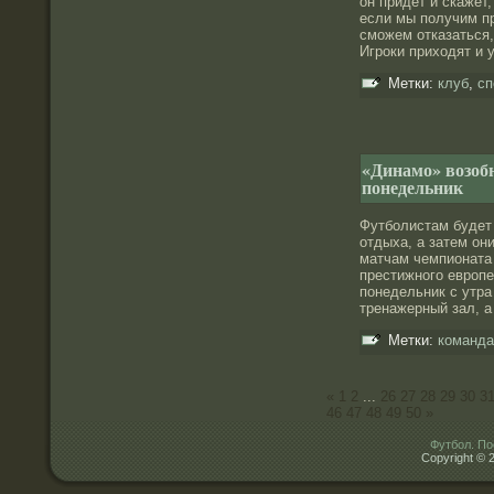
он придет и скажет
если мы получим пр
сможем отказаться,
Игроки приходят и 
Метки:
клуб
,
сп
«Динамо» возоб
понедельник
Футболистам будет
отдыха, а затем они
матчам чемпионата 
престижного европе
понедельник с утр
тренажерный зал, а
Метки:
команда
«
1
2
...
26
27
28
29
30
3
46
47
48
49
50
»
Футбол. По
Copyright © 2