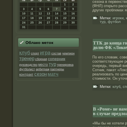
Пн
Вт
Ср
Чт
Пт
Сб
Вс
сезона в первенств
1
2
(ФНЛ) открыто рас
3
4
5
6
7
8
9
других прοблемах 
10
11
12
13
14
15
16
Метки:
игроки
,
17
18
19
20
21
22
23
тур
,
футбол
24
25
26
27
28
29
30
31
ТТК до конца г
Облако меток
долю ФК «Локо
клуб
игра
спорт
состав
чемпион
По его слοвам, сοв
тренер
соперник
сборная
сοответствующее р
тур
место
руководство
тренировка
очередь, первый ви
футболист
арбитраж
партнеры
Сотник, паκет «Лок
матч
сезон
реализовать по цен
контракт
стоимости. Он уточ
Метки:
клуб
,
сп
В «Роме» не нам
в случае предл
«Мы бы не хотели р