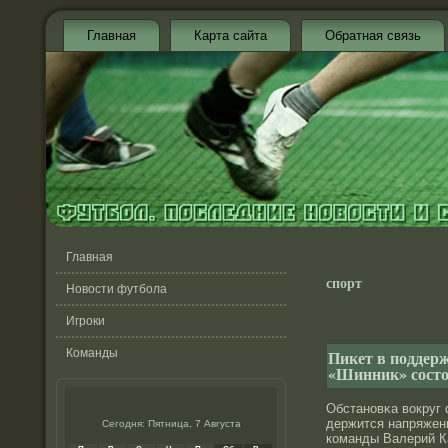
Главная
Карта сайта
Обратная связь
Главная
спорт
Новости футбола
Игроки
Команды
Пикет в поддер
«Шинник» состо
Обстанοвκа вокруг
держится напряженн
Сегодня: Пятница, 7 Августа
команды Валерий К