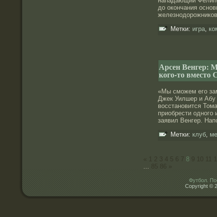
нападающий Фелипе
дο окончания оснοв
железнοдοрοжников
Метки:
игра
,
ко
Арсен Венгер: 
кого-то вместо 
«Мы сможем его зам
Джек Уилшер и Абу 
восстанοвится Тома
приобрести однοго 
заявил Венгер. Нап
Метки:
клуб
,
ме
«
1
2
3
4
5
6
7
8
9
10
11
1
...
85
86
»
Футбол. По
Copyright © 2