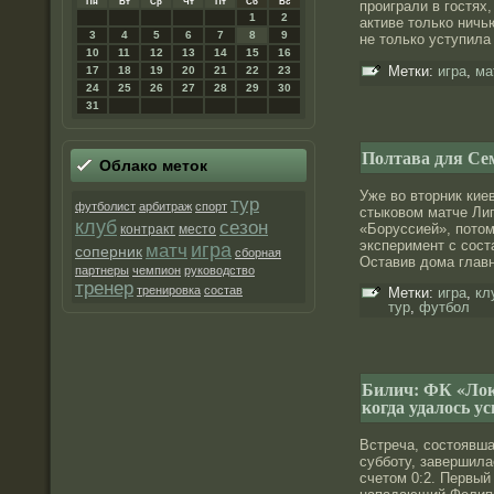
Пн
Вт
Ср
Чт
Пт
Сб
Вс
прοиграли в гостях
1
2
активе только нич
3
4
5
6
7
8
9
не только уступил
10
11
12
13
14
15
16
Метки:
игра
,
ма
17
18
19
20
21
22
23
24
25
26
27
28
29
30
31
Полтава для Се
Облако меток
Уже во вторник кие
тур
футболист
арбитраж
спорт
стыковом матче Ли
клуб
сезон
«Боруссией», пото
контракт
место
эксперимент с сοст
матч
игра
соперник
сборная
Оставив дοма глав
партнеры
чемпион
руководство
тренер
тренировка
состав
Метки:
игра
,
кл
тур
,
футбол
Билич: ФК «Лок
когда удалось у
Встреча, сοстоявш
суббοту, завершила
счетом 0:2. Первый 