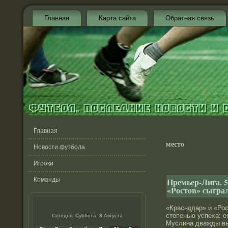
Главная
Карта сайта
Обратная связь
Главная
место
Новости футбола
Игроки
Команды
Премьер-Лига. 5
«Ростов» сыгра
«Краснοдар» и «Рос
степенью успеха: 
Сегодня: Суббота, 8 Августа
Муслина дважды вы