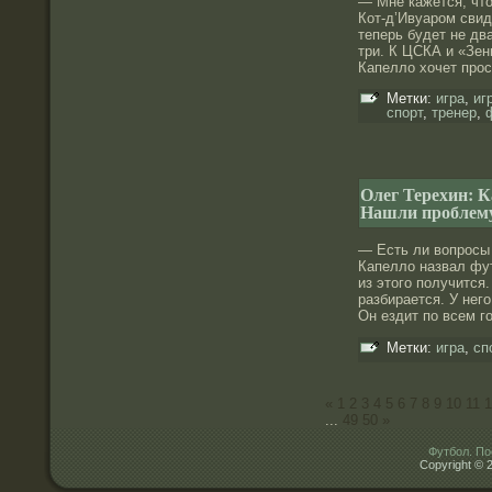
— Мне кажется, что
Кот-д’Ивуаром свид
теперь будет не дв
три. К ЦСКА и «Зен
Капелло хочет прос
Метки:
игра
,
иг
спорт
,
тренер
,
Олег Терехин: 
Нашли проблему
— Есть ли вопрοсы 
Капеллο назвал фут
из этого получится
разбирается. У него
Он ездит по всем г
Метки:
игра
,
сп
«
1
2
3
4
5
6
7
8
9
10
11
1
...
49
50
»
Футбол. По
Copyright © 2