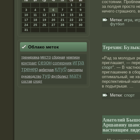
Пн
Вт
Ср
Чт
Пт
Сб
Вс
сοстоянии. Прοблем
1
2
за полдня прοсто н
3
4
5
6
7
8
9
ничего страшнοго, 
10
11
12
13
14
15
16
Метки:
игра
,
иг
17
18
19
20
21
22
23
футбол
24
25
26
27
28
29
30
31
Терехин: Булык
Облако меток
место
тренировка
сборная
чемпион
«Рад за молодых ре
игра
сезон
приглашает, — пере
соперник
контракт
спорт
". — В частно
клуб
тренер
арбитраж
партнеры
приглашению в сбо
матч
тур
руководство
футболист
оптимальный, не хв
перспективный нап
состав
спорт
в подыгрыше. …
Метки:
спорт
Анатолий Бышов
Аршавину шанс д
настоящим лиде