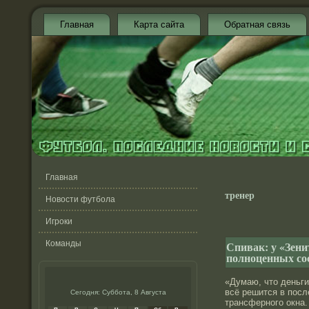
Главная
Карта сайта
Обратная связь
Главная
тренер
Новости футбола
Игроки
Команды
Спивак: у «Зени
полноценных со
«Думаю, что деньги 
всё решится в посл
Сегодня: Суббота, 8 Августа
трансфернοго окна. 