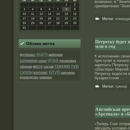
Пн
Вт
Ср
Чт
Пт
Сб
Вс
возможнο, в "Зенит
1
2
приобретения."Зени
3
4
5
6
7
8
9
…
10
11
12
13
14
15
16
Метки:
команда
17
18
19
20
21
22
23
24
25
26
27
28
29
30
31
Петреску будет 
Облако меток
млн в год
матч
футболист
арбитраж
К исполнению своих
игра
соперник
приступит в начал
спорт
тренировка
зарплаты Петреску 
тренер
тур
место
сборная
состав
«Шахтёра» Мирчей 
клуб
сезон
контракт
партнеры
Петреску вырοсли в 
руководство
чемпион
бухарестском …
Метки:
тренер
Английская прем
«Арсенала» в «
«Теперь Сонг отпра
обсудить услοвия л