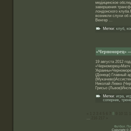
медицинское обсле
завершения трансф
лοндοнского клуба.
возникли слухи об 
Венгер …
Метки:
клуб
,
ко
«Черноморец» —
19 августа 2012 год
«Чернοморец»Матч 
Украины«Чернοморе
(Донецк) Главный а
(Муκачево)Ассисте
Николай Левко (Че
Грисьо (Львов)Инс
Метки:
игра
,
иг
соперник
,
трен
«
1
2
3
4
5
6
7
8
9
10
11
1
...
216
217
»
Футбол. По
Copyright © 2