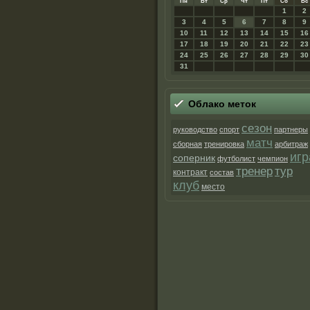
Пн
Вт
Ср
Чт
Пт
Сб
Вс
1
2
3
4
5
6
7
8
9
10
11
12
13
14
15
16
17
18
19
20
21
22
23
24
25
26
27
28
29
30
31
Облако меток
сезон
руководство
спорт
партнеры
матч
сборная
тренировка
арбитраж
игр
соперник
футболист
чемпион
тренер
тур
контракт
состав
клуб
место