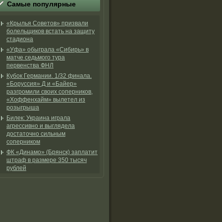
Самые популярные
«Крылья Советов» призвали
болельщиков встать на защиту
стадиона
«Уфа» обыграла «Сибирь» в
матче седьмого тура
первенства ФНЛ
Кубок Германии. 1/32 финала.
«Боруссия» Д и «Байер»
разгромили своих соперников,
«Хоффенхайм» вылетел из
розыгрыша
Билек: Украина играла
агрессивно и выглядела
достаточно сильным
соперником
ФК «Динамо» (Брянск) заплатит
штраф в размере 350 тысяч
рублей