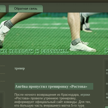
а
Обратная связь
тренер
и
п
п
Ангбва пропустил тренировку «Ростова»
б
После ночного возвращения из Краснодара,
игроки
м
«Ростова» провели утреннюю тренировку,
информирует официальный сайт команды. Для тех,
кто большую часть вчерашнего матча 5-го тура