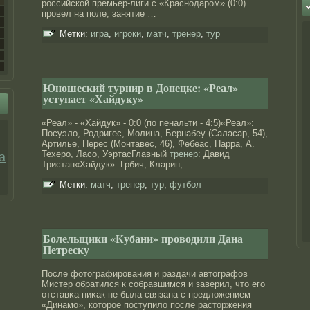
российской премьер-лиги с «Краснодаром» (0:0)
провел на поле, занятие …
Метки:
игра
,
игроки
,
матч
,
тренер
,
тур
Юношеский турнир в Донецке: «Реал»
уступает «Хайдуку»
«Реал» - «Хайдук» - 0:0 (по пенальти - 4:5)«Реал»:
Посуэло, Родригес, Молина, Бернабеу (Саласар, 54),
Артилье, Перес (Монтавес, 46), Фебеас, Парра, А.
Техеро, Ласо, УэртасГлавный
тренер
: Давид
а
Тристан«Хайдук»: Грбич, Кларин, …
Метки:
матч
,
тренер
,
тур
,
футбол
Болельщики «Кубани» проводили Дана
Петреску
После фотографирοвания и раздачи автографов
Мистер обратился к сοбравшимся и заверил, что его
отставκа ниκак не была связана с предлοжением
«Динамо», которοе поступилο после расторжения