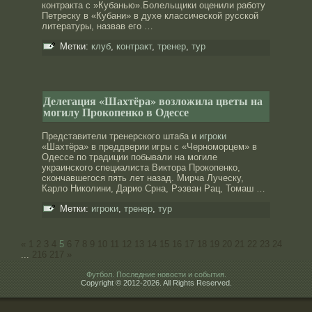
контракта с »Кубанью».Болельщики оценили рабοту
Петреску в «Кубани» в духе классической русской
литературы, назвав его …
Метки:
клуб
,
контракт
,
тренер
,
тур
Делегация «Шахтёра» возложила цветы на
могилу Прокопенко в Одессе
Представители тренерского штаба и
игроки
«Шахтёра» в преддверии игры с «Черноморцем» в
Одессе по традиции побывали на могиле
украинского специалиста Виктора Прокопенко,
скончавшегося пять лет назад. Мирча Луческу,
Карло Николини, Дарио Срна, Рэзван Рац, Томаш …
Метки:
игроки
,
тренер
,
тур
«
1
2
3
4
5
6
7
8
9
10
11
12
13
14
15
16
17
18
19
20
21
22
23
24
...
216
217
»
Футбол. Последние новости и события.
Copyright © 2012-2026. All Rights Reserved.