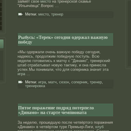
займёт свое
место
на тренерской скамье
"Ильичёвца".Вопрос …
Метки:
место
,
тренер
Рыбусь: «Терек» сегодня одержал важную
победу
«Мы одержали очень важную победу сегодня,
надеюсь, продолжим победную поступь. Всю
неделю готовились к матчу с "Динамо", тренерский
штаб отрабатывал новую тактику, и она принесла
успех.Мы понимали, что для соперника значит эта
игра
…
Метки:
игра
,
матч
,
сезон
,
соперник
,
тренер
,
тренировка
Пятое поражение подряд потерпело
«Динамо» на старте чемпионата
За неделю, прошедшую после четвёртого поражения
«Динамо» в четвёртом туре Премьер-Лиги,
клуб