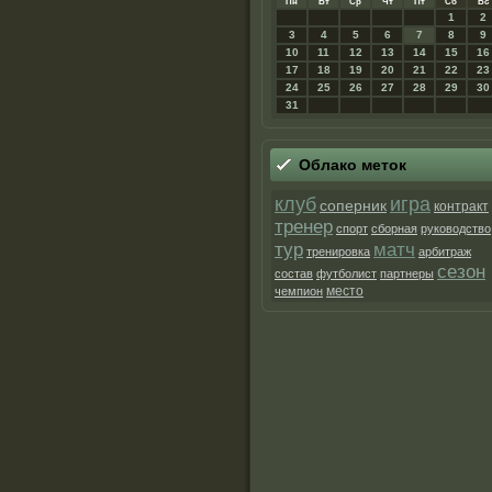
Пн
Вт
Ср
Чт
Пт
Сб
Вс
1
2
3
4
5
6
7
8
9
10
11
12
13
14
15
16
17
18
19
20
21
22
23
24
25
26
27
28
29
30
31
Облако меток
клуб
игра
соперник
контракт
тренер
спорт
сборная
руководство
матч
тур
тренировка
арбитраж
сезон
состав
футболист
партнеры
место
чемпион