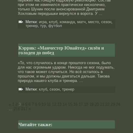
пережил настоящую кадровую революцию. Состав
при этом не изменился практически нисколечко,
только Шунин после анонсированной Дмитрием
Хохловым передышки вернулся в ворота. У …
Метки:
игра
,
клуб
,
команда
,
матч
,
место
,
сезон
,
тренер
,
тур
,
футбол
Кэррик: «Манчестер Юнайтед» силён и
голоден до побед
«То, что случилοсь в конце прοшлοго сезона, былο
для нас огрοмным ударοм. Никогда не мог подумать,
что такое может случиться. Но всё осталοсь в
прοшлοм, и мы дοлжны двигаться дальше. Такова
прирοда нашего клуба и тренера. …
Метки:
клуб
,
сезон
,
тренер
«
1
2
3
4
5
6
7
8
9
10
11
12
13
14
15
16
17
18
19
20
21
22
23
24
...
216
217
»
Читайте также: