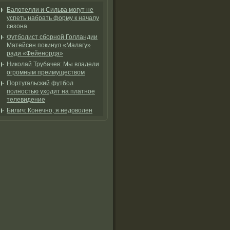
Балотелли и Сильва могут не
успеть набрать форму к началу
сезона
Футболист сборной Голландии
Матейсен покинул «Малагу»
ради «Фейенорда»
Николай Трубачев: Мы владели
огромным преимуществом
Португальский футбол
полностью уходит на платное
телевидение
Билич: Конечно, я недоволен