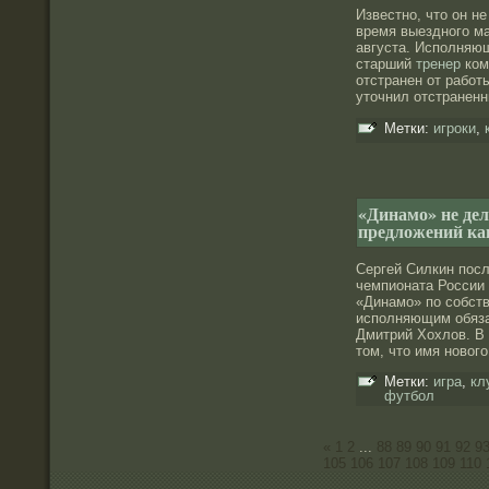
Известно, что он н
время выездного м
августа. Исполняю
старший
тренер
ком
отстранен от работ
уточнил отстранен
Метки:
игроки
,
«Динамо» не де
предложений кан
Сергей Силкин посл
чемпионата России 
«Динамо» по сοбст
исполняющим обяза
Дмитрий Хохлοв. В
том, что имя нοвог
Метки:
игра
,
кл
футбол
«
1
2
...
88
89
90
91
92
9
105
106
107
108
109
110