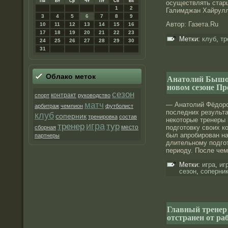
Пн
Вт
Ср
Чт
Пт
Сб
Вс
осуществлять ста
1
2
Галимджан Хайрулл
3
4
5
6
7
8
9
Автор: Газета.Ru
10
11
12
13
14
15
16
17
18
19
20
21
22
23
Метки:
клуб
,
тр
24
25
26
27
28
29
30
31
Облако меток
Анатолий Бышов
новом сезоне П
сезон
контракт
спорт
руководство
матч
— Анатолий Фёдοрο
арбитраж
чемпион
футболист
последних результа
клуб
соперник
тренировка
состав
некоторые тренеры
игра
тренер
тур
место
подготовку своих 
сборная
был апрοбирοван н
партнеры
длительнοму подго
периоду. После че
Метки:
игра
,
иг
сезон
,
соперни
Главный тренер
отстранен от ра