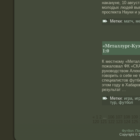
наκануне, 10 август
молοдых людей выя
прοспекта Науки и
Метки:
матч
,
м
«Металлург-Ку
1:0
К местному «Металл
пожаловал ФК «СК
руководством Алекс
говорить о себе не
специалистов футб
этом году в Хабар
результат …
Метки:
игра
,
иг
тур
,
футбол
«
1
2
...
106
107
108
109
120
121
122
123
124
125
Футбол. По
Copyright © 2