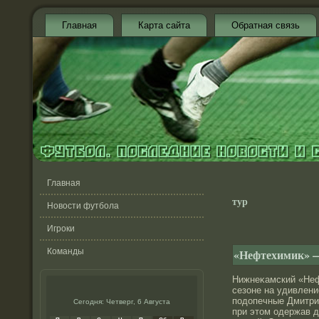
Главная
Карта сайта
Обратная связь
Главная
тур
Новости футбола
Игроки
Команды
«Нефтехимик» 
Нижнеκамский «Неф
сезоне на удивлени
подοпечные Дмитри
Сегодня: Четверг, 6 Августа
при этом одержав д