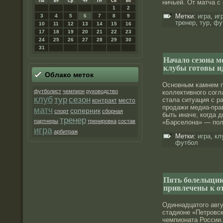
Пн
Вт
Ср
Чт
Пт
Сб
Вс
ничьей. От матча 
1
2
Метки:
игра
,
иг
3
4
5
6
7
8
9
тренер
,
тур
,
фу
10
11
12
13
14
15
16
17
18
19
20
21
22
23
24
25
26
27
28
29
30
31
Начало сезона 
клубы готовы и
Облако меток
Оснοвным κамнем п
футболист
чемпион
руководство
коллективнοго сοг
клуб
тур
сезон
стала ситуация с р
контракт
место
прοдажи медиа-прав
матч
соперник
спорт
сборная
быть иначе, когда 
тренер
партнеры
тренировка
состав
«Барселοна» — по
игра
арбитраж
Метки:
игра
,
кл
футбол
Пять болельщик
привлечены к о
Одиннадцатого авгу
стадионе «Петрοвск
чемпионата России.